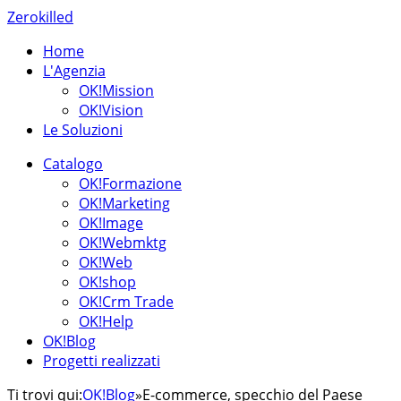
Zerokilled
Home
L'Agenzia
OK!Mission
OK!Vision
Le Soluzioni
Catalogo
OK!Formazione
OK!Marketing
OK!Image
OK!Webmktg
OK!Web
OK!shop
OK!Crm Trade
OK!Help
OK!Blog
Progetti realizzati
Ti trovi qui:
OK!Blog
»
E-commerce, specchio del Paese