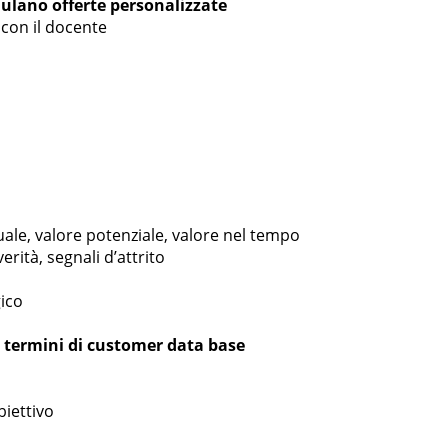
mulano offerte personalizzate
 con il docente
ttuale, valore potenziale, valore nel tempo
verità, segnali d’attrito
gico
in termini di customer data base
biettivo