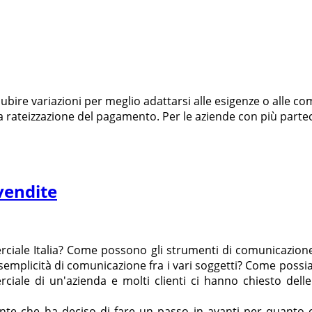
ire variazioni per meglio adattarsi alle esigenze o alle com
 rateizzazione del pagamento. Per le aziende con più partec
 vendite
iale Italia? Come possono gli strumenti di comunicazione
 semplicità di comunicazione fra i vari soggetti? Come possi
ale di un'azienda e molti clienti ci hanno chiesto dell
te che ha deciso di fare un passo in avanti per quanto c