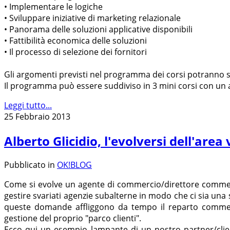
• Implementare le logiche
• Sviluppare iniziative di marketing relazionale
• Panorama delle soluzioni applicative disponibili
• Fattibilità economica delle soluzioni
• Il processo di selezione dei fornitori
Gli argomenti previsti nel programma dei corsi potranno sub
Il programma può essere suddiviso in 3 mini corsi con un a
Leggi tutto...
25 Febbraio 2013
Alberto Glicidio, l'evolversi dell'area
Pubblicato in
OK!BLOG
Come si evolve un agente di commercio/direttore commerc
gestire svariati agenzie subalterne in modo che ci sia una
queste domande affliggono da tempo il reparto commerci
gestione del proprio "parco clienti".
Ecco qui un esempio lampante di un nostro partner/clien