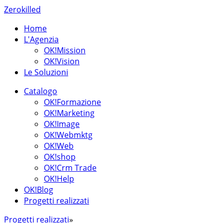
Zerokilled
Home
L'Agenzia
OK!Mission
OK!Vision
Le Soluzioni
Catalogo
OK!Formazione
OK!Marketing
OK!Image
OK!Webmktg
OK!Web
OK!shop
OK!Crm Trade
OK!Help
OK!Blog
Progetti realizzati
Progetti realizzati
»