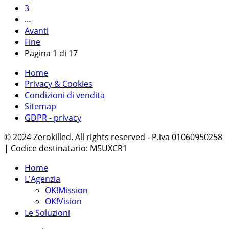
3
…
Avanti
Fine
Pagina 1 di 17
Home
Privacy & Cookies
Condizioni di vendita
Sitemap
GDPR - privacy
© 2024 Zerokilled. All rights reserved - P.iva 01060950258
| Codice destinatario: M5UXCR1
Home
L'Agenzia
OK!Mission
OK!Vision
Le Soluzioni