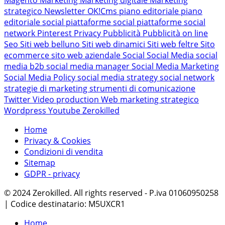
strategico
Newsletter
OK!Cms
piano editoriale
piano
editoriale social
piattaforme social
piattaforme social
network
Pinterest
Privacy
Pubblicità
Pubblicità on line
Seo
Siti web belluno
Siti web dinamici
Siti web feltre
Sito
ecommerce
sito web aziendale
Social
Social Media
social
media b2b
social media manager
Social Media Marketing
Social Media Policy
social media strategy
social network
strategie di marketing
strumenti di comunicazione
Twitter
Video production
Web marketing strategico
Wordpress
Youtube
Zerokilled
Home
Privacy & Cookies
Condizioni di vendita
Sitemap
GDPR - privacy
© 2024 Zerokilled. All rights reserved - P.iva 01060950258
| Codice destinatario: M5UXCR1
Home