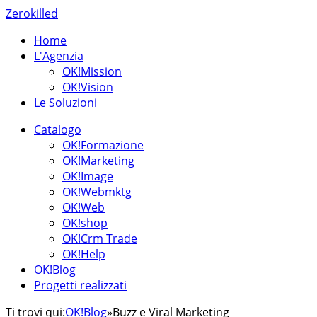
Zerokilled
Home
L'Agenzia
OK!Mission
OK!Vision
Le Soluzioni
Catalogo
OK!Formazione
OK!Marketing
OK!Image
OK!Webmktg
OK!Web
OK!shop
OK!Crm Trade
OK!Help
OK!Blog
Progetti realizzati
Ti trovi qui:
OK!Blog
»
Buzz e Viral Marketing