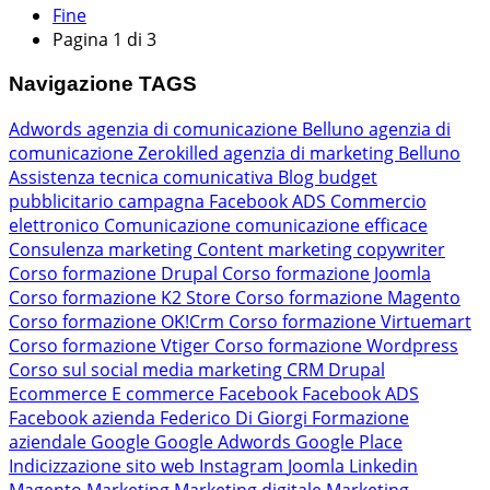
Fine
Pagina 1 di 3
Navigazione TAGS
Adwords
agenzia di comunicazione Belluno
agenzia di
comunicazione Zerokilled
agenzia di marketing Belluno
Assistenza tecnica comunicativa
Blog
budget
pubblicitario
campagna Facebook ADS
Commercio
elettronico
Comunicazione
comunicazione efficace
Consulenza marketing
Content marketing
copywriter
Corso formazione Drupal
Corso formazione Joomla
Corso formazione K2 Store
Corso formazione Magento
Corso formazione OK!Crm
Corso formazione Virtuemart
Corso formazione Vtiger
Corso formazione Wordpress
Corso sul social media marketing
CRM
Drupal
Ecommerce
E commerce
Facebook
Facebook ADS
Facebook azienda
Federico Di Giorgi
Formazione
aziendale
Google
Google Adwords
Google Place
Indicizzazione sito web
Instagram
Joomla
Linkedin
Magento
Marketing
Marketing digitale
Marketing