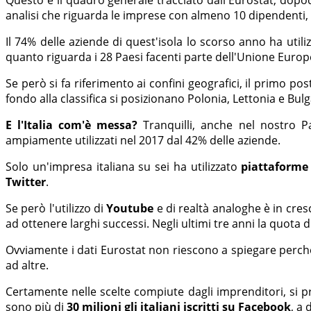
analisi che riguarda le imprese con almeno 10 dipendenti, c
Il 74% delle aziende di quest'isola lo scorso anno ha uti
quanto riguarda i 28 Paesi facenti parte dell'Unione Euro
Se però si fa riferimento ai confini geografici, il primo pos
fondo alla classifica si posizionano Polonia, Lettonia e Bulg
E l'Italia com'è messa?
Tranquilli, anche nel nostro P
ampiamente utilizzati nel 2017 dal 42% delle aziende.
Solo un'impresa italiana su sei ha utilizzato
piattaforme 
Twitter
.
Se però l'utilizzo di
Youtube
e di realtà analoghe è in cres
ad ottenere larghi successi. Negli ultimi tre anni la quota d
Ovviamente i dati Eurostat non riescono a spiegare perchè 
ad altre.
Certamente nelle scelte compiute dagli imprenditori, si
sono più di
30 milioni gli italiani iscritti su Facebook
, a 