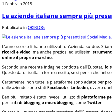
1 Febbraio 2018
Le aziende italiane sempre più presen
Pubblicato in
OK!BLOG
L'anno scorso li hanno utilizzati un'azienda su due. Sti
ricordi e video
, ma anche preziosi ed utilissimi
strument
online il proprio marchio
.
Secondo una recente indagine condotta dall'Euostat,
lo 
Questo dato risulta in forte crescita, se si pensa che nel 
Certamente, non tutte le piattaforme sono adatte per
pro
dalle aziende sono stati
Facebook
e
Linkedin
, ovvero quel
Ben più limitato è stato invece l'utilizzo di
piattaforme per
per i
siti di blogging o microblogging
, come
Twitter
.
Questo è il quadro generale tracciato dall'Eurostat, dop