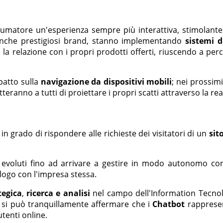
umatore un'esperienza sempre più interattiva, stimolante 
anche prestigiosi brand, stanno implementando
sistemi di
la relazione con i propri prodotti offerti, riuscendo a perc
patto sulla
navigazione da dispositivi mobili
; nei prossim
tteranno a tutti di proiettare i propri scatti attraverso la r
 grado di rispondere alle richieste dei visitatori di un
sit
 evoluti fino ad arrivare a gestire in modo autonomo conv
logo con l'impresa stessa.
tegica
,
ricerca e analisi
nel campo dell'Information Tecnol
, si può tranquillamente affermare che i
Chatbot
rappresen
utenti online.