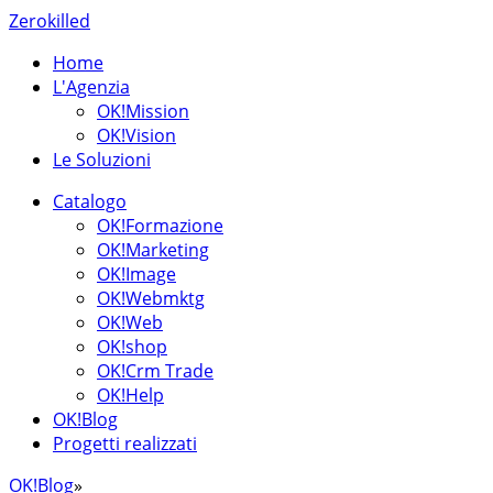
Zerokilled
Home
L'Agenzia
OK!Mission
OK!Vision
Le Soluzioni
Catalogo
OK!Formazione
OK!Marketing
OK!Image
OK!Webmktg
OK!Web
OK!shop
OK!Crm Trade
OK!Help
OK!Blog
Progetti realizzati
OK!Blog
»