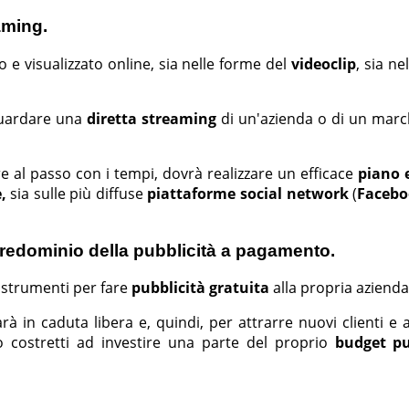
eaming.
 e visualizzato online, sia nelle forme del
videoclip
, sia n
 guardare una
diretta streaming
di un'azienda o di un march
 al passo con i tempi, dovrà realizzare un efficace
piano e
e,
sia sulle
più diffuse
piattaforme social network
(
Facebo
 predominio della pubblicità a pagamento.
 strumenti per fare
pubblicità gratuita
alla propria azienda
arà
in caduta libera e, quindi, per attrarre nuovi clienti e 
no costretti ad investire una parte del proprio
budget pu