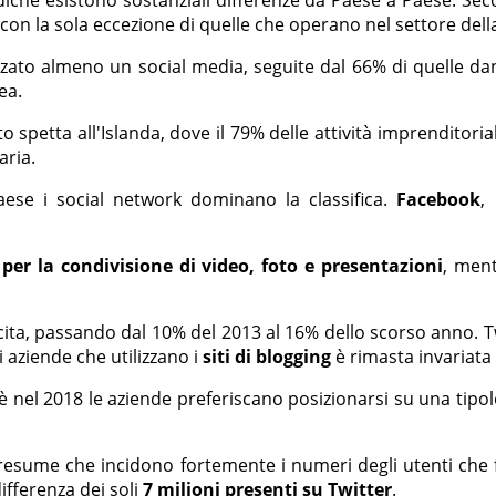
on la sola eccezione di quelle che operano nel settore della
lizzato almeno un social media, seguite dal 66% di quelle d
pea.
to spetta all'Islanda, dove il 79% delle attività imprenditori
aria.
aese i social network dominano la classifica.
Facebook
,
per la condivisione di video, foto e presentazioni
, men
cita, passando dal 10% del 2013 al 16% dello scorso anno. Tw
i aziende che utilizzano i
siti di blogging
è rimasta invariata 
nel 2018 le aziende preferiscano posizionarsi su una tipolo
 presume che incidono fortemente i numeri degli utenti c
differenza dei soli
7 milioni presenti su Twitter
.