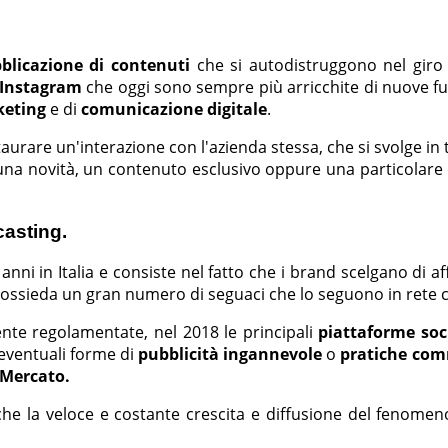
blicazione di contenuti
che si autodistruggono nel giro 
i Instagram
che oggi sono sempre più arricchite di nuove fun
eting
e di
comunicazione digitale
.
nstaurare un'interazione con l'azienda stessa, che si svolge i
una novità, un contenuto esclusivo oppure una particolare 
casting.
anni in Italia e consiste nel fatto che i brand scelgano di af
 possieda un gran numero di seguaci che lo seguono in rete
nte regolamentate, nel 2018 le principali
piattaforme soc
 eventuali forme di
pubblicità ingannevole
o
pratiche comm
 Mercato.
nche la veloce e costante crescita e diffusione del fenome