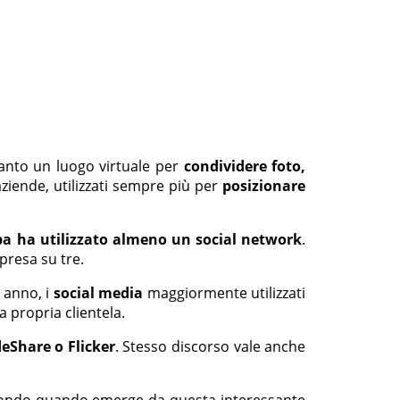
tanto un luogo virtuale per
condividere foto,
ziende, utilizzati sempre più per
posizionare
opa ha utilizzato almeno un social network
.
presa su tre.
o anno, i
social media
maggiormente utilizzati
a propria clientela.
deShare o Flicker
. Stesso discorso vale anche
Secondo quando emerge da questa interessante