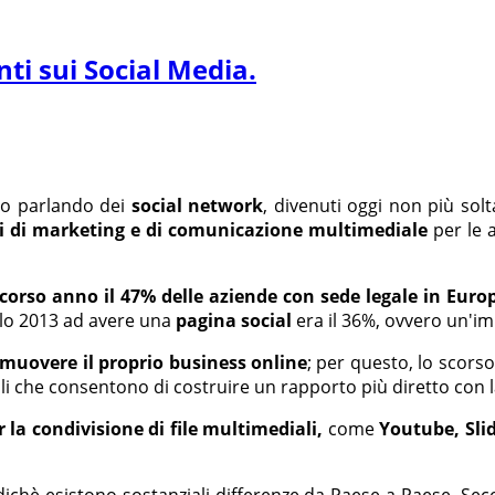
ti sui Social Media.
amo parlando dei
social network
, divenuti oggi non più sol
i di marketing e di comunicazione multimediale
per le a
scorso anno il 47% delle aziende con sede legale in Eur
solo 2013 ad avere una
pagina social
era il 36%, ovvero un'im
muovere il proprio business online
; per questo, lo scors
li che consentono di costruire un rapporto più diretto con l
 la condivisione di file multimediali,
come
Youtube, Sli
odichè esistono sostanziali differenze da Paese a Paese. 