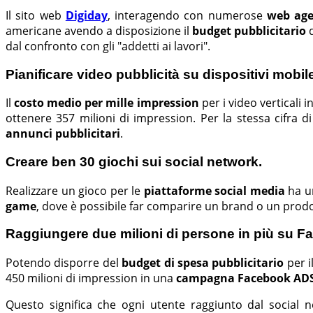
Il sito web
Digiday
, interagendo con numerose
web ag
americane avendo a disposizione il
budget pubblicitario
d
dal confronto con gli "addetti ai lavori".
Pianificare video pubblicità su dispositivi mobil
Il
costo medio per mille impression
per i video verticali i
ottenere 357 milioni di impression. Per la stessa cifra d
annunci pubblicitari
.
Creare ben 30 giochi sui social network.
Realizzare un gioco per le
piattaforme social media
ha un
game
, dove è possibile far comparire un brand o un prod
Raggiungere due milioni di persone in più su F
Potendo disporre del
budget di spesa pubblicitario
per i
450 milioni di impression in una
campagna Facebook AD
Questo significa che ogni utente raggiunto dal social