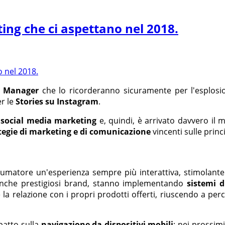
ing che ci aspettano nel 2018.
a Manager
che lo ricorderanno sicuramente per l'esplos
er le
Stories su Instagram
.
l
social media marketing
e, quindi, è arrivato davvero il
tegie di marketing e di comunicazione
vincenti sulle princ
umatore un'esperienza sempre più interattiva, stimolante 
anche prestigiosi brand, stanno implementando
sistemi di
la relazione con i propri prodotti offerti, riuscendo a perc
patto sulla
navigazione da dispositivi mobili
; nei prossim