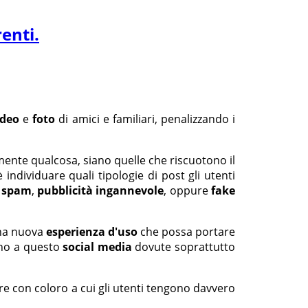
enti.
ideo
e
foto
di amici e familiari, penalizzando i
ente qualcosa, siano quelle che riscuotono il
individuare quali tipologie di post gli utenti
o
spam
,
pubblicità ingannevole
, oppure
fake
na nuova
esperienza d'uso
che possa portare
nno a questo
social media
dovute soprattutto
re con coloro a cui gli utenti tengono davvero