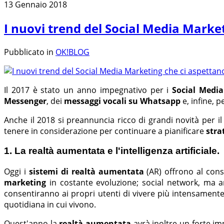
13 Gennaio 2018
I nuovi trend del Social Media Market
Pubblicato in
OK!BLOG
Il 2017 è stato un anno impegnativo per i
Social Medi
Messenger
, dei
messaggi vocali su Whatsapp
e, infine, p
Anche il 2018 si preannuncia ricco di grandi novità per i
tenere in considerazione per continuare a pianificare
stra
1. La realtà aumentata e l'intelligenza artificiale.
Oggi i
sistemi di realtà aumentata
(AR) offrono al cons
marketing
in costante evoluzione; social network, ma 
consentiranno ai propri utenti di vivere più intensamente 
quotidiana in cui vivono.
Quest'anno la
realtà aumentata
avrà inoltre un forte im