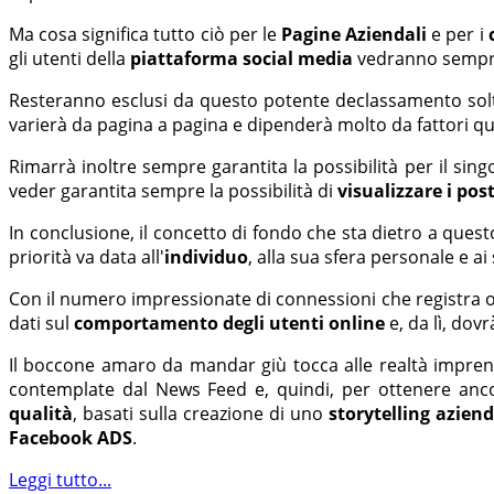
Ma cosa significa tutto ciò per le
Pagine Aziendali
e per i
gli utenti della
piattaforma social media
vedranno sempre 
Resteranno esclusi da questo potente declassamento sol
varierà da pagina a pagina e dipenderà molto da fattori qual
Rimarrà inoltre sempre garantita la possibilità per il singo
veder garantita sempre la possibilità di
visualizzare i pos
In conclusione, il concetto di fondo che sta dietro a que
priorità va data all'
individuo
, alla sua sfera personale e ai
Con il numero impressionate di connessioni che registra o
dati sul
comportamento degli utenti
online
e, da lì, dov
Il boccone amaro da mandar giù tocca alle realtà imprend
contemplate dal News Feed e, quindi, per ottenere anco
qualità
, basati sulla creazione di uno
storytelling aziend
Facebook ADS
.
Leggi tutto...