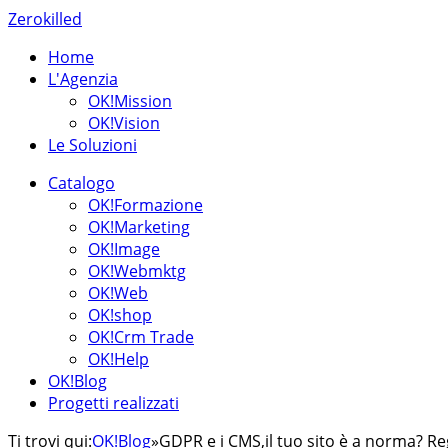
Zerokilled
Home
L'Agenzia
OK!Mission
OK!Vision
Le Soluzioni
Catalogo
OK!Formazione
OK!Marketing
OK!Image
OK!Webmktg
OK!Web
OK!shop
OK!Crm Trade
OK!Help
OK!Blog
Progetti realizzati
Ti trovi qui:
OK!Blog
»
GDPR e i CMS,il tuo sito è a norma? 