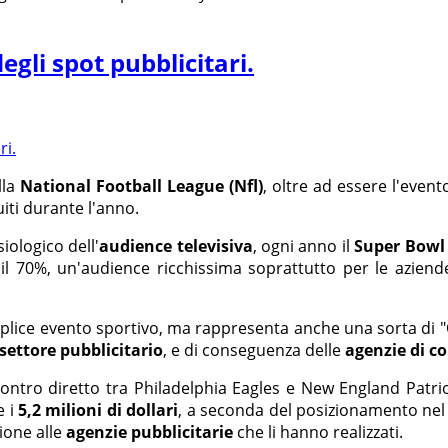
degli spot pubblicitari.
lla
National Football League (Nfl)
, oltre ad essere l'even
uiti durante l'anno.
iologico dell'
audience televisiva
, ogni anno il
Super Bowl
il 70%, un'audience ricchissima soprattutto per le aziend
lice evento sportivo, ma rappresenta anche una sorta di "O
settore pubblicitario
, e di conseguenza delle
agenzie di c
ontro diretto tra Philadelphia Eagles e New England Patri
 i
5,2 milioni di dollari
, a seconda del posizionamento ne
sione alle
agenzie pubblicitarie
che li hanno realizzati.