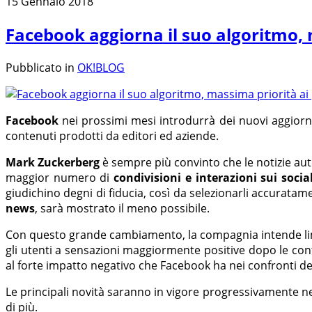
15 Gennaio 2018
Facebook aggiorna il suo algoritmo, m
Pubblicato in
OK!BLOG
Facebook
nei prossimi mesi introdurrà dei nuovi aggior
contenuti prodotti da editori ed aziende.
Mark Zuckerberg
è sempre più convinto che le notizie au
maggior numero di
condivisioni e interazioni sui socia
giudichino degni di fiducia, così da selezionarli accurata
news
, sarà mostrato il meno possibile.
Con questo grande cambiamento, la compagnia intende lim
gli utenti a sensazioni maggiormente positive dopo le con
al forte impatto negativo che Facebook ha nei confronti del
Le principali novità saranno in vigore progressivamente n
di più.