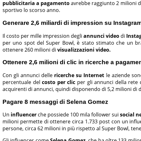
pubblicitaria a pagamento
avrebbe raggiunto 2 milioni d
sportivo lo scorso anno.
Generare 2,6 miliardi di impression su Instagram
Il costo per mille impression degli
annunci video
di
Insta
per uno spot del Super Bowl, è stato stimato che un bran
ottenere 260 milioni di
visualizzazioni video.
Ottenere 2,6 milioni di clic in ricerche a paga
Con gli annunci delle
ricerche su Internet
le aziende son
percentuale del
costo per clic
per gli annunci della rete 
acquirenti di annunci, quindi disponendo di 5,2 milioni di d
Pagare 8 messaggi di Selena Gomez
Un
influencer
che possiede 100 mila follower sui
social 
milioni permette di ottenere circa 1.733 post con un influen
persone, circa 62 milioni in più rispetto al Super Bowl, t
Gli influencer come
Selena Gomez
, che ha oltre 133 milio