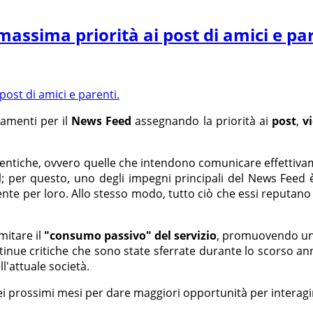
assima priorità ai post di amici e par
namenti per il
News Feed
assegnando la priorità ai
post
,
v
tentiche, ovvero quelle che intendono comunicare effettivam
l
; per questo, uno degli impegni principali del News Feed è 
mente per loro. Allo stesso modo, tutto ciò che essi reputan
itare il
"consumo passivo" del servizio
, promuovendo u
tinue critiche che sono state sferrate durante lo scorso a
l'attuale società.
ei prossimi mesi per dare maggiori opportunità per interagi