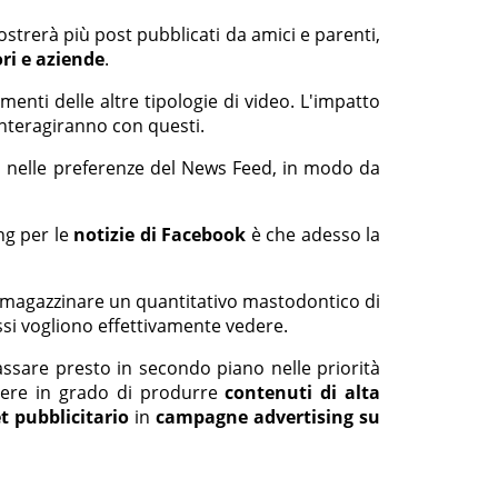
strerà più post pubblicati da amici e parenti,
ori e aziende
.
enti delle altre tipologie di video. L'impatto
interagiranno con questi.
"
nelle preferenze del News Feed, in modo da
ng per le
notizie di Facebook
è che adesso la
immagazzinare un quantitativo mastodontico di
essi vogliono effettivamente vedere.
assare presto in secondo piano nelle priorità
ssere in grado di produrre
contenuti di alta
t pubblicitario
in
campagne advertising su