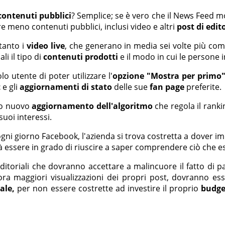
contenuti pubblici
? Semplice; se è vero che il News Feed mo
meno contenuti pubblici, inclusi video e altri
post di edit
tanto i
video live
, che generano in media sei volte più comm
i il tipo di
contenuti prodotti
e il modo in cui le persone 
lo utente di poter utilizzare l'
opzione "Mostra per primo
t
e gli
aggiornamenti di stato
delle sue
fan page
preferite.
sto nuovo
aggiornamento dell'algoritmo
che regola il ranki
 suoi interessi.
gni giorno Facebook, l'azienda si trova costretta a dover 
rà essere in grado di riuscire a saper comprendere ciò che 
itoriali che dovranno accettare a malincuore il fatto di p
ra maggiori visualizzazioni dei propri post, dovranno e
ale,
per non essere costrette ad investire il proprio
budge