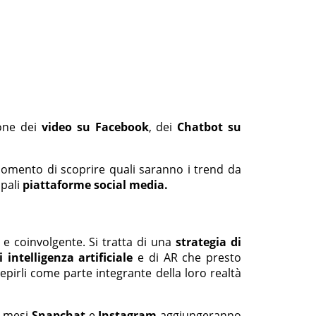
ione dei
video su Facebook
, dei
Chatbot su
 momento di scoprire quali saranno i trend da
ipali
piattaforme social media.
e coinvolgente. Si tratta di una
strategia di
 intelligenza artificiale
e di AR che presto
epirli come parte integrante della loro realtà
i mesi
Snapchat
e
Instagram
aggiungeranno