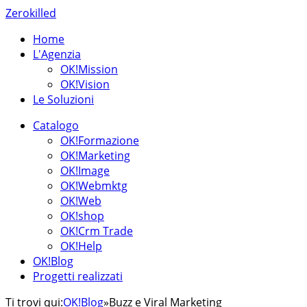
Zerokilled
Home
L'Agenzia
OK!Mission
OK!Vision
Le Soluzioni
Catalogo
OK!Formazione
OK!Marketing
OK!Image
OK!Webmktg
OK!Web
OK!shop
OK!Crm Trade
OK!Help
OK!Blog
Progetti realizzati
Ti trovi qui:
OK!Blog
»
Buzz e Viral Marketing