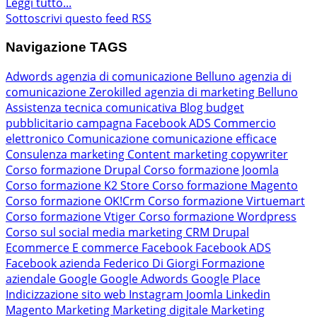
Leggi tutto...
Sottoscrivi questo feed RSS
Navigazione TAGS
Adwords
agenzia di comunicazione Belluno
agenzia di
comunicazione Zerokilled
agenzia di marketing Belluno
Assistenza tecnica comunicativa
Blog
budget
pubblicitario
campagna Facebook ADS
Commercio
elettronico
Comunicazione
comunicazione efficace
Consulenza marketing
Content marketing
copywriter
Corso formazione Drupal
Corso formazione Joomla
Corso formazione K2 Store
Corso formazione Magento
Corso formazione OK!Crm
Corso formazione Virtuemart
Corso formazione Vtiger
Corso formazione Wordpress
Corso sul social media marketing
CRM
Drupal
Ecommerce
E commerce
Facebook
Facebook ADS
Facebook azienda
Federico Di Giorgi
Formazione
aziendale
Google
Google Adwords
Google Place
Indicizzazione sito web
Instagram
Joomla
Linkedin
Magento
Marketing
Marketing digitale
Marketing