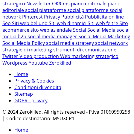
strategico
Newsletter
OK!Cms
piano editoriale
piano
editoriale social
piattaforme social
piattaforme social
network
Pinterest
Privacy
Pubblicità
Pubblicità on line
Seo
Siti web belluno
Siti web dinamici
Siti web feltre
Sito
ecommerce
sito web aziendale
Social
Social Media
social
media b2b
social media manager
Social Media Marketing
Social Media Policy
social media strategy
social network
strategie di marketing
strumenti di comunicazione
Twitter
Video production
Web marketing strategico
Wordpress
Youtube
Zerokilled
Home
Privacy & Cookies
Condizioni di vendita
Sitemap
GDPR - privacy
© 2024 Zerokilled. All rights reserved - P.iva 01060950258
| Codice destinatario: M5UXCR1
Home