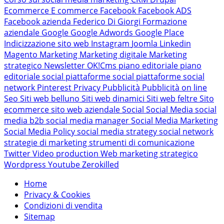
Ecommerce
E commerce
Facebook
Facebook ADS
Facebook azienda
Federico Di Giorgi
Formazione
aziendale
Google
Google Adwords
Google Place
Indicizzazione sito web
Instagram
Joomla
Linkedin
Magento
Marketing
Marketing digitale
Marketing
strategico
Newsletter
OK!Cms
piano editoriale
piano
editoriale social
piattaforme social
piattaforme social
network
Pinterest
Privacy
Pubblicità
Pubblicità on line
Seo
Siti web belluno
Siti web dinamici
Siti web feltre
Sito
ecommerce
sito web aziendale
Social
Social Media
social
media b2b
social media manager
Social Media Marketing
Social Media Policy
social media strategy
social network
strategie di marketing
strumenti di comunicazione
Twitter
Video production
Web marketing strategico
Wordpress
Youtube
Zerokilled
Home
Privacy & Cookies
Condizioni di vendita
Sitemap