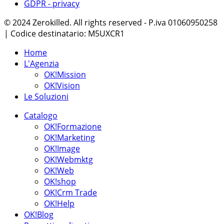
GDPR - privacy
© 2024 Zerokilled. All rights reserved - P.iva 01060950258
| Codice destinatario: M5UXCR1
Home
L'Agenzia
OK!Mission
OK!Vision
Le Soluzioni
Catalogo
OK!Formazione
OK!Marketing
OK!Image
OK!Webmktg
OK!Web
OK!shop
OK!Crm Trade
OK!Help
OK!Blog