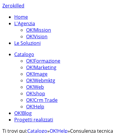
Zerokilled
Home
L'Agenzia
OK!Mission
OK!Vision
Le Soluzioni
Catalogo
OK!Formazione
OK!Marketing
OK!Image
OK!Webmktg
OK!Web
OK!shop
OK!Crm Trade
OK!Help
OK!Blog
Progetti realizzati
Ti trovi qui:
Catalogo
»
OK!Help
»
Consulenza tecnica