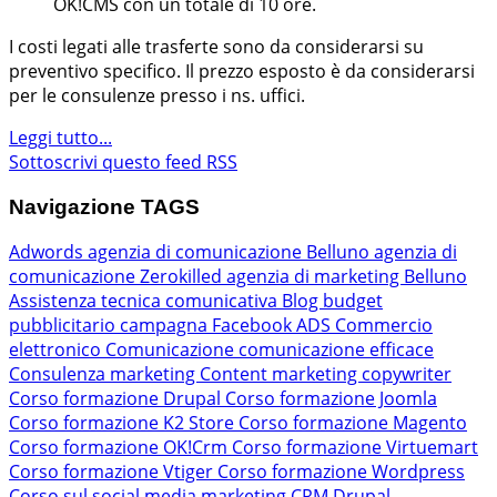
OK!CMS con un totale di 10 ore.
I costi legati alle trasferte sono da considerarsi su
preventivo specifico. Il prezzo esposto è da considerarsi
per le consulenze presso i ns. uffici.
Leggi tutto...
Sottoscrivi questo feed RSS
Navigazione TAGS
Adwords
agenzia di comunicazione Belluno
agenzia di
comunicazione Zerokilled
agenzia di marketing Belluno
Assistenza tecnica comunicativa
Blog
budget
pubblicitario
campagna Facebook ADS
Commercio
elettronico
Comunicazione
comunicazione efficace
Consulenza marketing
Content marketing
copywriter
Corso formazione Drupal
Corso formazione Joomla
Corso formazione K2 Store
Corso formazione Magento
Corso formazione OK!Crm
Corso formazione Virtuemart
Corso formazione Vtiger
Corso formazione Wordpress
Corso sul social media marketing
CRM
Drupal