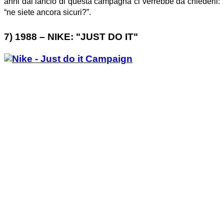
anni dal lancio di questa campagna ci verrebbe da chiederli:
“ne siete ancora sicuri?”.
7)
1988 – NIKE: "JUST DO IT
"