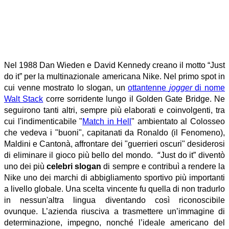
Nel 1988 Dan Wieden e David Kennedy creano il motto “Just
do it” per la multinazionale americana Nike. Nel primo spot in
cui venne mostrato lo slogan, un
ottantenne
jogger
di nome
Walt Stack
corre sorridente lungo il Golden Gate Bridge. Ne
seguirono tanti altri, sempre più elaborati e coinvolgenti, tra
cui l'indimenticabile "
Match in Hell
" ambientato al Colosseo
che vedeva i "buoni", capitanati da Ronaldo (il Fenomeno),
Maldini e Cantonà, affrontare dei "guerrieri oscuri" desiderosi
“
di eliminare il gioco più bello del mondo.
Just do it” diventò
uno dei più
celebri slogan
di sempre e contribuì a rendere la
Nike uno dei marchi di abbigliamento sportivo più importanti
a livello globale. Una scelta vincente fu quella di non tradurlo
in nessun'altra lingua diventando così riconoscibile
ovunque.
L
’azienda riusciva a trasmettere un’immagine di
determinazione, impegno, nonché l’ideale americano del