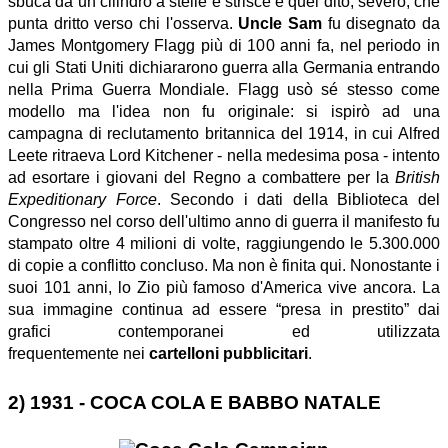
sbuca da un cilindro a stelle e strisce e quel dito, severo, che
punta dritto verso chi l'osserva.
Uncle Sam
fu disegnato da
James Montgomery Flagg più di 100 anni fa, nel periodo in
cui gli Stati Uniti dichiararono guerra alla Germania entrando
nella Prima Guerra Mondiale. Flagg usò sé stesso come
modello ma l'idea non fu originale: si ispirò ad una
campagna di reclutamento britannica del 1914, in cui Alfred
Leete ritraeva Lord Kitchener - nella medesima posa - intento
ad esortare i giovani del Regno a combattere per la
British
Expeditionary Force
. Secondo i dati della Biblioteca del
Congresso nel corso dell'ultimo anno di guerra il manifesto fu
stampato oltre 4 milioni di volte, raggiungendo le 5.300.000
di copie a conflitto concluso. Ma non è finita qui. Nonostante i
suoi 101 anni, lo Zio più famoso d'America vive ancora. La
sua immagine continua ad essere “presa in prestito” dai
grafici contemporanei ed utilizzata
frequentemente nei
cartelloni pubblicitari
.
2) 1931 - COCA COLA E BABBO NATALE