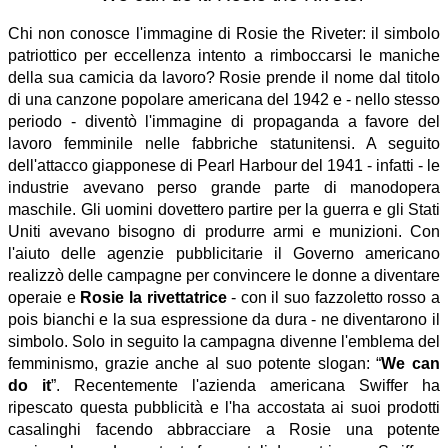
Chi non conosce l'immagine di Rosie the Riveter: il simbolo
patriottico per eccellenza intento a rimboccarsi le maniche
della sua camicia da lavoro? Rosie prende il nome dal titolo
di una canzone popolare americana del 1942 e - nello stesso
periodo - diventò l'immagine di propaganda a favore del
lavoro femminile nelle fabbriche statunitensi. A seguito
dell'attacco giapponese di Pearl Harbour del 1941 - infatti - le
industrie avevano perso grande parte di manodopera
maschile. Gli uomini dovettero partire per la guerra e gli Stati
Uniti avevano bisogno di produrre armi e munizioni. Con
l'aiuto delle agenzie pubblicitarie il Governo americano
realizzò delle campagne per convincere le donne a diventare
operaie e
Rosie la rivettatrice
- con il suo fazzoletto rosso a
pois bianchi e la sua espressione da dura - ne diventarono il
simbolo. Solo in seguito la campagna divenne l'emblema del
femminismo, grazie anche al suo potente slogan: “
We can
do it
”. Recentemente l'azienda americana Swiffer ha
ripescato questa pubblicità e l'ha accostata ai suoi prodotti
casalinghi facendo abbracciare a Rosie una potente