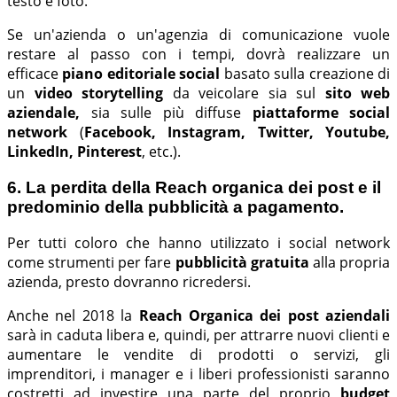
testo e foto.
Se un'azienda o un'agenzia di comunicazione vuole
restare al passo con i tempi, dovrà realizzare un
efficace
piano editoriale social
basato sulla creazione di
un
video storytelling
da veicolare sia sul
sito web
aziendale,
sia sulle
più diffuse
piattaforme social
network
(
Facebook, Instagram, Twitter, Youtube,
LinkedIn, Pinterest
, etc.).
6. La perdita della Reach organica dei post e il
predominio della pubblicità a pagamento.
Per tutti coloro che hanno utilizzato i social network
come strumenti per fare
pubblicità gratuita
alla propria
azienda, presto dovranno ricredersi.
Anche nel 2018 la
Reach Organica dei post aziendali
sarà
in caduta libera e, quindi, per attrarre nuovi clienti e
aumentare le vendite di prodotti o servizi, gli
imprenditori, i manager e i liberi professionisti saranno
costretti ad investire una parte del proprio
budget