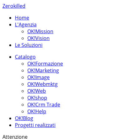
Zerokilled
Home
L'Agenzia
OK!Mission
OK!Vision
Le Soluzioni
Catalogo
OK!Formazione
OK!Marketing
OK!Image
OK!Webmktg
OK!Web
OK!shop
OK!Crm Trade
OK!Help
OK!Blog
Progetti realizzati
Attenzione