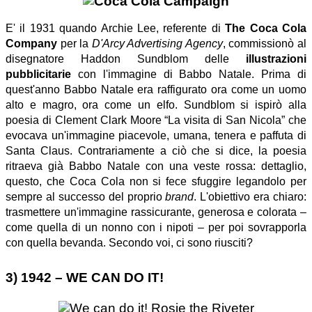
E' il 1931 quando Archie Lee, referente di
The Coca Cola
Company
per la
D'Arcy Advertising Agency
, commissionò al
disegnatore Haddon Sundblom delle
illustrazioni
pubblicitarie
con l'immagine di Babbo Natale. Prima di
quest'anno Babbo Natale era raffigurato ora come un uomo
alto e magro, ora come un elfo. Sundblom si ispirò alla
poesia di Clement Clark Moore “La visita di San Nicola” che
evocava un'immagine piacevole, umana, tenera e paffuta di
Santa Claus. Contrariamente a ciò che si dice, la poesia
ritraeva già Babbo Natale con una veste rossa: dettaglio,
questo, che Coca Cola non si fece sfuggire legandolo per
sempre al successo del proprio
brand
. L'obiettivo era chiaro:
trasmettere un'immagine rassicurante, generosa e colorata –
come quella di un nonno con i nipoti – per poi sovrapporla
con quella bevanda. Secondo voi, ci sono riusciti?
3) 1942 – WE CAN DO IT!