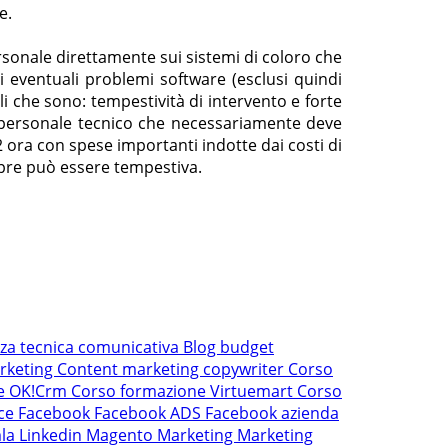
e.
ersonale direttamente sui sistemi di coloro che
i eventuali problemi software (esclusi quindi
 che sono: tempestività di intervento e forte
al personale tecnico che necessariamente deve
 ora con spese importanti indotte dai costi di
mpre può essere tempestiva.
nza tecnica comunicativa
Blog
budget
rketing
Content marketing
copywriter
Corso
ne OK!Crm
Corso formazione Virtuemart
Corso
ce
Facebook
Facebook ADS
Facebook azienda
mla
Linkedin
Magento
Marketing
Marketing