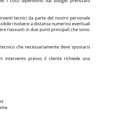
ne. I costi dipendono dal budget prefissato
erventi tecnici da parte del nostro personale
sibile risolvere a distanza numerosi eventuali
 riassunti in due punti principali che sono:
le tecnico che necessariamente deve spostarsi
 intervento presso il cliente richiede una
 H
Time