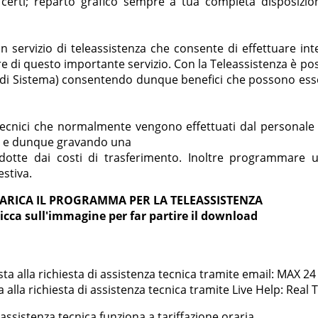
 certi; reparto grafico sempre a tua completa disposizio
n servizio di teleassistenza che consente di effettuare int
e di questo importante servizio. Con la Teleassistenza è pos
di Sistema) consentendo dunque benefici che possono essere
nti tecnici che normalmente vengono effettuati dal persona
sso e dunque gravando una
otte dai costi di trasferimento. Inoltre programmare un
stiva.
ARICA IL PROGRAMMA PER LA TELEASSISTENZA
licca sull'immagine per far partire il download
ta alla richiesta di assistenza tecnica tramite email: MAX 24
 alla richiesta di assistenza tecnica tramite Live Help: Real 
'assistenza tecnica funziona a tariffazione oraria.