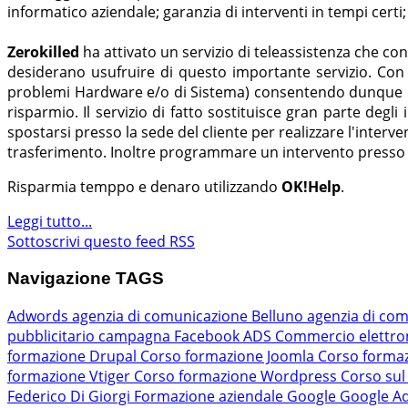
informatico aziendale; garanzia di interventi in tempi certi;
Zerokilled
ha attivato un servizio di teleassistenza che co
desiderano usufruire di questo importante servizio. Con 
problemi Hardware e/o di Sistema) consentendo dunque ben
risparmio. Il servizio di fatto sostituisce gran parte de
spostarsi presso la sede del cliente per realizzare l'inte
trasferimento. Inoltre programmare un intervento presso i
Risparmia temppo e denaro utilizzando
OK!Help
.
Leggi tutto...
Sottoscrivi questo feed RSS
Navigazione TAGS
Adwords
agenzia di comunicazione Belluno
agenzia di com
pubblicitario
campagna Facebook ADS
Commercio elettro
formazione Drupal
Corso formazione Joomla
Corso forma
formazione Vtiger
Corso formazione Wordpress
Corso sul
Federico Di Giorgi
Formazione aziendale
Google
Google A