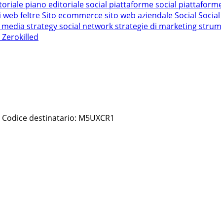
toriale
piano editoriale social
piattaforme social
piattaform
ti web feltre
Sito ecommerce
sito web aziendale
Social
Socia
l media strategy
social network
strategie di marketing
strum
e
Zerokilled
 | Codice destinatario: M5UXCR1