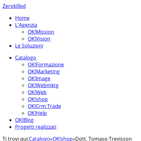
Zerokilled
Home
L'Agenzia
OK!Mission
OK!Vision
Le Soluzioni
Catalogo
OK!Formazione
OK!Marketing
OK!Image
OK!Webmktg
OK!Web
OK!shop
OK!Crm Trade
OK!Help
OK!Blog
Progetti realizzati
Ti trovi qui:
Catalogo
»
OK!shop
»
Dott. Tomaso Trevisson