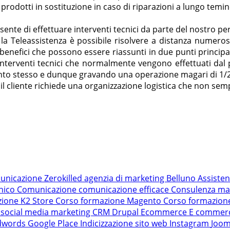
 prodotti in sostituzione in caso di riparazioni a lungo temin
nsente di effettuare interventi tecnici da parte del nostro p
la Teleassistenza è possibile risolvere a distanza numeros
efici che possono essere riassunti in due punti principali
gli interventi tecnici che normalmente vengono effettuati d
rvento stesso e dunque gravando una operazione magari di 1/2
l cliente richiede una organizzazione logistica che non se
unicazione Zerokilled
agenzia di marketing Belluno
Assiste
nico
Comunicazione
comunicazione efficace
Consulenza ma
zione K2 Store
Corso formazione Magento
Corso formazio
 social media marketing
CRM
Drupal
Ecommerce
E commer
dwords
Google Place
Indicizzazione sito web
Instagram
Joo