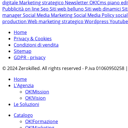
digitale
Marketing strategico
Newsletter
OK!Cms
piano edi
Pubblicità on line
Seo
Siti web belluno
Siti web dinamici
Si
manager
Social Media Marketing
Social Media Policy
socia
production
Web marketing strategico
Wordpress
Youtub
Home
Privacy & Cookies
Condizioni di vendita
Sitemap
GDPR - privacy
© 2024 Zerokilled. All rights reserved - P.iva 01060950258
Home
L'Agenzia
OK!Mission
OK!Vision
Le Soluzioni
Catalogo
OK!Formazione
OK!Marketing