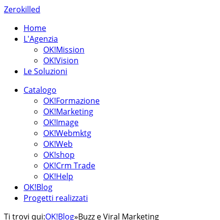
Zerokilled
Home
L'Agenzia
OK!Mission
OK!Vision
Le Soluzioni
Catalogo
OK!Formazione
OK!Marketing
OK!Image
OK!Webmktg
OK!Web
OK!shop
OK!Crm Trade
OK!Help
OK!Blog
Progetti realizzati
Ti trovi qui:
OK!Blog
»
Buzz e Viral Marketing