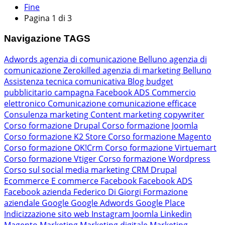
Fine
Pagina 1 di 3
Navigazione TAGS
Adwords
agenzia di comunicazione Belluno
agenzia di
comunicazione Zerokilled
agenzia di marketing Belluno
Assistenza tecnica comunicativa
Blog
budget
pubblicitario
campagna Facebook ADS
Commercio
elettronico
Comunicazione
comunicazione efficace
Consulenza marketing
Content marketing
copywriter
Corso formazione Drupal
Corso formazione Joomla
Corso formazione K2 Store
Corso formazione Magento
Corso formazione OK!Crm
Corso formazione Virtuemart
Corso formazione Vtiger
Corso formazione Wordpress
Corso sul social media marketing
CRM
Drupal
Ecommerce
E commerce
Facebook
Facebook ADS
Facebook azienda
Federico Di Giorgi
Formazione
aziendale
Google
Google Adwords
Google Place
Indicizzazione sito web
Instagram
Joomla
Linkedin
Magento
Marketing
Marketing digitale
Marketing