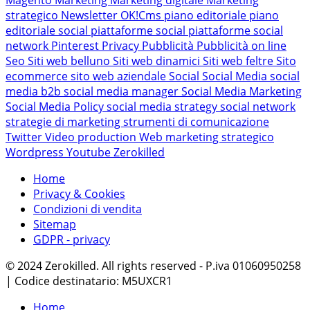
strategico
Newsletter
OK!Cms
piano editoriale
piano
editoriale social
piattaforme social
piattaforme social
network
Pinterest
Privacy
Pubblicità
Pubblicità on line
Seo
Siti web belluno
Siti web dinamici
Siti web feltre
Sito
ecommerce
sito web aziendale
Social
Social Media
social
media b2b
social media manager
Social Media Marketing
Social Media Policy
social media strategy
social network
strategie di marketing
strumenti di comunicazione
Twitter
Video production
Web marketing strategico
Wordpress
Youtube
Zerokilled
Home
Privacy & Cookies
Condizioni di vendita
Sitemap
GDPR - privacy
© 2024 Zerokilled. All rights reserved - P.iva 01060950258
| Codice destinatario: M5UXCR1
Home