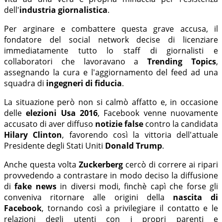
dell'
industria giornalistica
.
Per arginare e combattere questa grave accusa, il
fondatore del social network decise di licenziare
immediatamente tutto lo staff di giornalisti e
collaboratori che lavoravano a
Trending Topics
,
assegnando la cura e l'aggiornamento del feed ad una
squadra di
ingegneri di fiducia
.
La situazione però non si calmò affatto e, in occasione
delle
elezioni Usa 2016
, Facebook venne nuovamente
accusato di aver diffuso
notizie false
contro la candidata
Hilary Clinton
, favorendo così la vittoria dell'attuale
Presidente degli Stati Uniti
Donald Trump
.
Anche questa volta
Zuckerberg
cercò di correre ai ripari
provvedendo a contrastare in modo deciso la diffusione
di
fake news
in diversi modi, finchè capì che forse gli
conveniva ritornare alle origini della
nascita di
Facebook
, tornando così a privilegiare il contatto e le
relazioni degli utenti con i propri parenti e