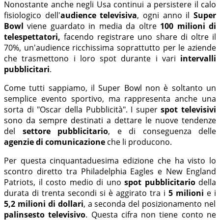
Nonostante anche negli Usa continui a persistere il calo
fisiologico dell'
audience televisiva
, ogni anno il
Super
Bowl
viene guardato in media da oltre
100 milioni di
telespettatori,
facendo registrare uno share di oltre il
70%, un'audience ricchissima soprattutto per le aziende
che trasmettono i loro spot durante i vari
intervalli
pubblicitari
.
Come tutti sappiamo, il Super Bowl non è soltanto un
semplice evento sportivo, ma rappresenta anche una
sorta di "Oscar della Pubblicità". I super
spot televisivi
sono da sempre destinati a dettare le nuove tendenze
del
settore pubblicitario
, e di conseguenza delle
agenzie di comunicazione
che li producono.
Per questa cinquantaduesima edizione che ha visto lo
scontro diretto tra Philadelphia Eagles e New England
Patriots, il costo medio di uno
spot pubblicitario
della
durata di trenta secondi si è aggirato tra i
5 milioni
e i
5,2 milioni di dollari
, a seconda del posizionamento nel
palinsesto televisivo
. Questa cifra non tiene conto ne