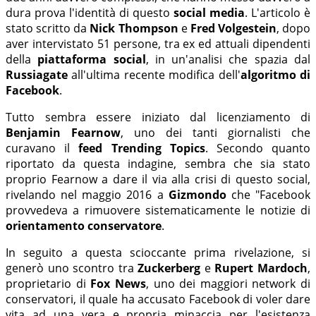
dura prova l'identità di questo
social media
. L'articolo è
stato scritto da
Nick Thompson
e
Fred Volgestein
, dopo
aver intervistato 51 persone, tra ex ed attuali dipendenti
della
piattaforma social
, in un'analisi che spazia dal
Russiagate
all'ultima recente modifica dell'
algoritmo di
Facebook
.
Tutto sembra essere iniziato dal licenziamento di
Benjamin Fearnow
, uno dei tanti giornalisti che
curavano il
feed Trending Topics
. Secondo quanto
riportato da questa indagine, sembra che sia stato
proprio Fearnow a dare il via alla crisi di questo social,
rivelando nel maggio 2016 a
Gizmondo
che "Facebook
provvedeva a rimuovere sistematicamente le notizie di
orientamento conservatore
.
In seguito a questa scioccante prima rivelazione, si
generò uno scontro tra
Zuckerberg
e
Rupert Mardoch
,
proprietario di
Fox News
, uno dei maggiori network di
conservatori, il quale ha accusato Facebook di voler dare
vita ad una vera e propria minaccia per l'esistenza