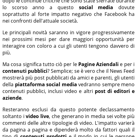
dopo le continue critiche che sono state sferrate durante
lo scorso anno a questo
social media
dovute
soprattutto al forte impatto negativo che Facebook ha
nei confronti dell'attuale società.
Le principali novità saranno in vigore progressivamente
nei prossimi mesi per dare maggiori opportunità per
interagire con coloro a cui gli utenti tengono davvero di
più.
Ma cosa significa tutto ciò per le
Pagine Aziendali
e per i
contenuti pubblici
? Semplice; se è vero che il News Feed
mostrerà più post pubblicati da amici e parenti, gli utenti
della
piattaforma social media
vedranno sempre meno
contenuti pubblici, inclusi video e altri
post di editori e
aziende
.
Resteranno esclusi da questo potente declassamento
soltanto i
video live
, che generano in media sei volte più
commenti delle altre tipologie di video. L'impatto varierà
da pagina a pagina e dipenderà molto da fattori quali il
tipo di
contenuti prodotti
e il modo in cui le persone