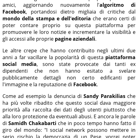
amici, aggiornando nuovamente l'
algoritmo di
Facebook
, portandosi dietro migliaia di critiche dal
mondo della stampa e dell'editoria
che erano certi di
poter contare proprio su questa piattaforma per
promuovere le loro notizie e incrementare la visibilità e
gli accessi alle proprie
pagine aziendali
.
Le altre crepe che hanno contribuito negli ultimi due
anni a far vacillare la popolarità di questa
piattaforma
social media
, sono state provocate dai tanti ex
dipendenti che non hanno esitato a svelare
pubblicamente dettagli non certo edificanti per
l'immagine e la reputazione di
Facebook
.
Come ad esempio la denuncia di
Sandy Parakilias
che
ha più volte ribadito che questo social dava maggiore
priorità alla raccolta dei dati degli utenti piuttosto che
alla loro protezione da eventuali abusi. E ancora le parole
di
Samidh Chakabarti
che in poco tempo hanno fatto il
giro del mondo: "I social network possono mettere in
serio rischio la democrazia di un Pese, vorrei poter