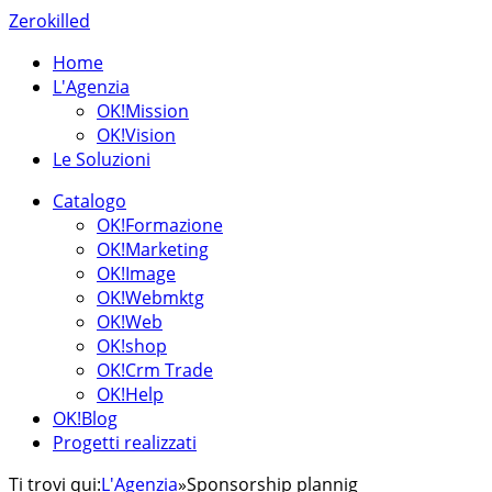
Zerokilled
Home
L'Agenzia
OK!Mission
OK!Vision
Le Soluzioni
Catalogo
OK!Formazione
OK!Marketing
OK!Image
OK!Webmktg
OK!Web
OK!shop
OK!Crm Trade
OK!Help
OK!Blog
Progetti realizzati
Ti trovi qui:
L'Agenzia
»
Sponsorship plannig