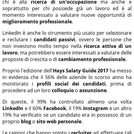
chi è alla
ricerca di un'occupazione
ma anche e
soprattutto per chi possiede già un lavoro ed è al
momento interessato a valutare nuove opportunità di
miglioramento professionale
.
LinkedIn è anche lo strumento più usato per selezionare
e reclutare i
candidati passivi
, ovvero le persone che
non investono molto tempo nella
ricerca attiva di un
lavoro
, ma potrebbero essere interessati a valutare delle
proposte di crescita o di
cambiamento professionale
.
Proprio l'edizione dell'
Hays Salaty Guide 2017
ha messo
in evidenza che il 56% delle aziende lo scorso anno ha
monitorato i
profili social dei candidati
, prima di
procedere ad un loro
colloquio
o
assunzione
.
Di queste, il 99% ha controllato almeno una volta
LinkedIn
e il 60%
Facebook
, il 19%
Instagram
e un altro
19% ha verificato se un candidato era in possesso di un
proprio
blog
o
sito web personale
.
Le ragioni che hanno spinto i
recluiter
ad effettuare tali