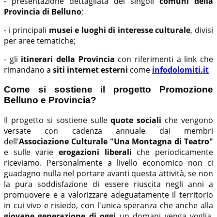
- presentazione dettagliata dei singoli
comuni della
Provincia di Belluno
;
- i principali
musei e luoghi di interesse culturale
, divisi
per aree tematiche;
- gli
itinerari della Provincia
con riferimenti a link che
rimandano a
siti internet esterni
come
infodolomiti.it
Come si sostiene il progetto Promozione
Belluno e Provincia?
Il progetto si sostiene sulle
quote sociali
che vengono
versate con cadenza annuale dai membri
dell'
Associazione Culturale "Una Montagna di Teatro"
e sulle varie
erogazioni liberali
che periodicamente
riceviamo. Personalmente a livello economico non ci
guadagno nulla nel portare avanti questa attività, se non
la pura soddisfazione di essere riuscita negli anni a
promuovere e a valorizzare adeguatamente il territorio
in cui vivo e risiedo, con l'unica speranza che anche alla
giovane generazione di oggi
un domani venga voglia,