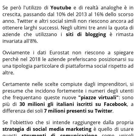
Se però l'utilizzo di
Youtube
e di realtà analoghe è in
crescita, passando dal 10% del 2013 al 16% dello scorso
anno. Twitter e altri social simili non riescono ancora ad
ottenere larghi successi. Negli ultimi tre anni la quota di
aziende che utilizzano i
siti di blogging
è rimasta
invariata all'8%.
Ovviamente i dati Eurostat non riescono a spiegare
perchè nel 2018 le aziende preferiscano posizionarsi su
una tipologia particolare di piattaforma social rispetto ad
altre.
Certamente nelle scelte compiute dagli imprenditori, si
presume che incidono fortemente i numeri degli utenti
che frequentano queste nuove
"piazze virtuali"
: sono
più di
30 milioni gli italiani iscritti su Facebook
, a
differenza dei soli
7 milioni presenti su Twitter
.
Se l'obiettivo che si intende raggiungere dalla propria
strategia di social media marketing
è quello di usare
questi
strumenti di comunicazione
come veicoli