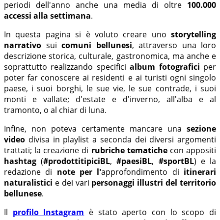
periodi dell'anno anche una media di oltre
100.000
accessi
alla settimana
.
In questa pagina si è voluto creare uno
storytelling
narrativo
sui
comuni bellunesi
, attraverso una loro
descrizione storica, culturale, gastronomica, ma anche e
soprattutto realizzando specifici
album fotografici
per
poter far conoscere ai residenti e ai turisti ogni singolo
paese, i suoi borghi, le sue vie, le sue contrade, i suoi
monti e vallate; d'estate e d'inverno, all'alba e al
tramonto, o al chiar di luna.
Infine, non poteva certamente mancare una
sezione
video
divisa in playlist a seconda dei diversi argomenti
trattati; la creazione di
rubriche tematiche
con appositi
hashtag
(
#prodottitipiciBL
,
#paesiBL
,
#sportBL
) e la
redazione di
note per l'
approfondimento di
itinerari
naturalistici
e
dei vari
personaggi illustri del territorio
bellunese
.
Il
profilo Instagram
è stato aperto con lo scopo di