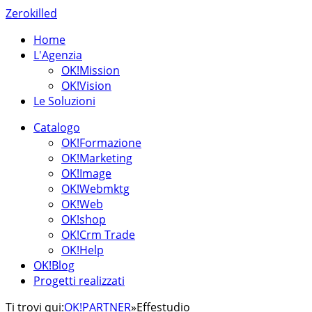
Zerokilled
Home
L'Agenzia
OK!Mission
OK!Vision
Le Soluzioni
Catalogo
OK!Formazione
OK!Marketing
OK!Image
OK!Webmktg
OK!Web
OK!shop
OK!Crm Trade
OK!Help
OK!Blog
Progetti realizzati
Ti trovi qui:
OK!PARTNER
»
Effestudio