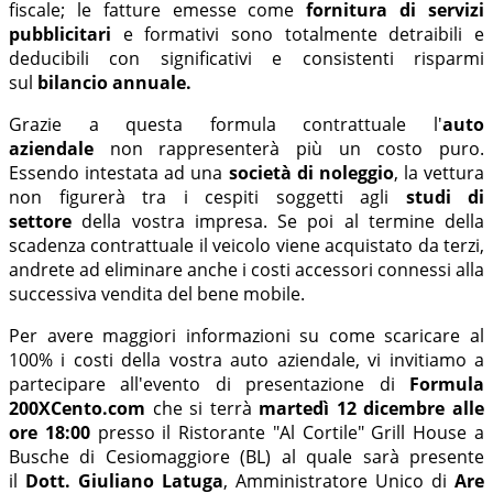
fiscale; le fatture emesse come
fornitura di servizi
pubblicitari
e formativi sono totalmente detraibili e
deducibili con significativi e consistenti risparmi
sul
bilancio annuale.
Grazie a questa formula contrattuale l'
auto
aziendale
non rappresenterà più un costo puro.
Essendo intestata ad una
società di noleggio
, la vettura
non figurerà tra i cespiti soggetti agli
studi di
settore
della vostra impresa. Se poi al termine della
scadenza contrattuale il veicolo viene acquistato da terzi,
andrete ad eliminare anche i costi accessori connessi alla
successiva vendita del bene mobile.
Per avere maggiori informazioni su come scaricare al
100% i costi della vostra auto aziendale, vi invitiamo a
partecipare all'evento di presentazione di
Formula
200XCento.com
che si terrà
martedì 12 dicembre alle
ore 18:00
presso il Ristorante "Al Cortile" Grill House a
Busche di Cesiomaggiore (BL) al quale sarà presente
il
Dott. Giuliano Latuga
, Amministratore Unico di
Are