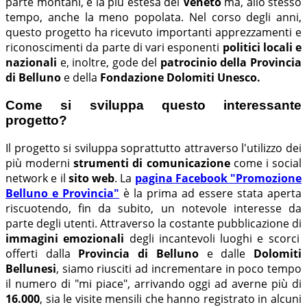
parte montani, è la più estesa del
Veneto
ma, allo stesso
tempo, anche la meno popolata. Nel corso degli anni,
questo progetto ha ricevuto importanti apprezzamenti e
riconoscimenti da parte di vari esponenti
politici locali e
nazionali
e, inoltre, gode del
patrocinio della Provincia
di Belluno
e della
Fondazione Dolomiti Unesco.
Come si sviluppa questo interessante
progetto?
Il progetto si sviluppa soprattutto attraverso l'utilizzo dei
più moderni
strumenti di comunicazione
come i social
network e il
sito web
. La
pagina Facebook "Promozione
Belluno e Provincia"
è la prima ad essere stata aperta
riscuotendo, fin da subito, un notevole interesse da
parte degli utenti. Attraverso la costante pubblicazione di
immagini emozionali
degli incantevoli luoghi e scorci
offerti dalla
Provincia di Belluno
e dalle
Dolomiti
Bellunesi
, siamo riusciti ad incrementare in poco tempo
il numero di "mi piace", arrivando oggi ad averne più di
16.000
, sia le visite mensili che hanno registrato in alcuni