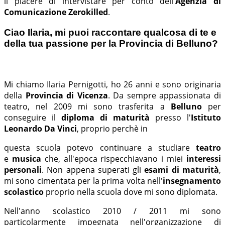
il piacere di intervistare per conto dell'
Agenzia di
Comunicazione Zerokilled
.
Ciao Ilaria, mi puoi raccontare qualcosa di te e
della tua passione per la Provincia di Belluno?
Mi chiamo Ilaria Pernigotti, ho 26 anni e sono originaria
della
Provincia di Vicenza
. Da sempre appassionata di
teatro, nel 2009 mi sono trasferita a
Belluno
per
conseguire il
diploma di maturità
presso l'
Istituto
Leonardo Da Vinci
, proprio perchè in
questa scuola potevo continuare a studiare
teatro
e
musica
che, all'epoca rispecchiavano i miei
interessi
personali
. Non appena superati gli
esami di maturità
,
mi sono cimentata per la prima volta nell'
insegnamento
scolastico
proprio nella scuola dove mi sono diplomata.
Nell'anno scolastico 2010 / 2011 mi sono
particolarmente impegnata nell'organizzazione di