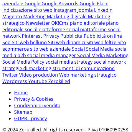
aziendale
Google
Google Adwords
Google Place
Indicizzazione sito web
Instagram
Joomla
Linkedin
Magento
Marketing
Marketing digitale
Marketing
strategico
Newsletter
OK!Cms
piano editoriale
piano
editoriale social
piattaforme social
piattaforme social
network
Pinterest
Privacy
Pubblicità
Pubblicità on line
Seo
Siti web belluno
Siti web dinamici
Siti web feltre
Sito
ecommerce
sito web aziendale
Social
Social Media
social
media b2b
social media manager
Social Media Marketing
Social Media Policy
social media strategy
social network
strategie di marketing
strumenti di comunicazione
Twitter
Video production
Web marketing strategico
Wordpress
Youtube
Zerokilled
Home
Privacy & Cookies
Condizioni di vendita
Sitemap
GDPR - privacy
© 2024 Zerokilled. All rights reserved - P.iva 01060950258