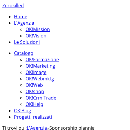
Zerokilled
Home
L'Agenzia
OK!Mission
OK!Vision
Le Soluzioni
Catalogo
OK!Formazione
OK!Marketing
OK!Image
OK!Webmktg
OK!Web
OK!shop
OK!Crm Trade
OK!Help
OK!Blog
Progetti realizzati
Ti trovi qui:
L'Agenzia
»
Sponsorship plannig