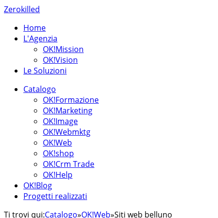
Zerokilled
Home
L'Agenzia
OK!Mission
OK!Vision
Le Soluzioni
Catalogo
OK!Formazione
OK!Marketing
OK!Image
OK!Webmktg
OK!Web
OK!shop
OK!Crm Trade
OK!Help
OK!Blog
Progetti realizzati
Ti trovi qui:
Catalogo
»
OK!Web
»
Siti web belluno