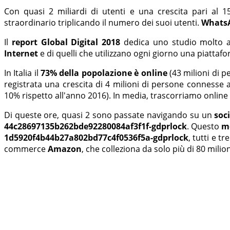
Con quasi 2 miliardi di utenti e una crescita pari al 
straordinario triplicando il numero dei suoi utenti.
Whats
Il
report Global Digital 2018
dedica uno studio molto ap
Internet
e di quelli che utilizzano ogni giorno una piattafo
In Italia il
73% della popolazione è online
(43 milioni di p
registrata una crescita di 4 milioni di persone connesse 
10% rispetto all'anno 2016). In media, trascorriamo online
Di queste ore, quasi 2 sono passate navigando su un
soc
44c28697135b262bde92280084af3f1f-gdprlock
. Questo
mo
1d5920f4b44b27a802bd77c4f0536f5a-gdprlock
, tutti e t
commerce
Amazon
, che colleziona da solo più di 80 milion