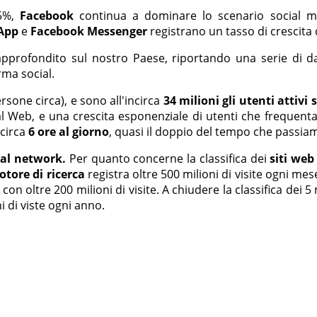
15%,
Facebook
continua a dominare lo scenario social m
App
e
Facebook Messenger
registrano un tasso di crescita
profondito sul nostro Paese, riportando una serie di da
rma social.
ersone circa), e sono all'incirca
34 milioni gli utenti attivi
al Web, e una crescita esponenziale di utenti che frequent
 circa
6 ore al giorno
, quasi il doppio del tempo che passiam
ial network.
Per quanto concerne la classifica dei
siti web
tore di ricerca
registra oltre 500 milioni di visite ogni me
re con oltre 200 milioni di visite. A chiudere la classifica dei 5
i di viste ogni anno.