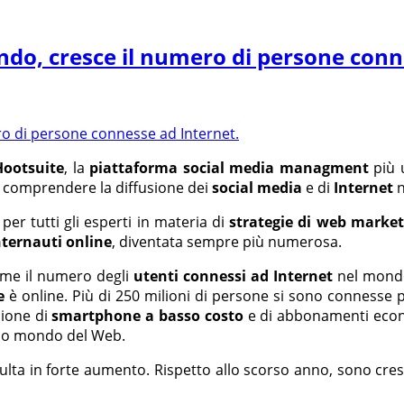
mondo, cresce il numero di persone con
Hootsuite
, la
piattaforma social media managment
più u
a comprendere la diffusione dei
social media
e di
Internet
n
er tutti gli esperti in materia di
strategie di web market
nternauti online
, diventata sempre più numerosa.
come il numero degli
utenti connessi ad Internet
nel mondo
e
è online. Più di 250 milioni di persone si sono connesse p
sione di
smartphone a basso costo
e di abbonamenti econ
fico mondo del Web.
ulta in forte aumento. Rispetto allo scorso anno, sono cres