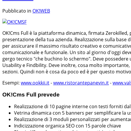
Pubblicato in
OK!WEB
OK!Cms Full è la piattaforma dinamica, firmata Zerokilled, p
presentazione della tua azienda. Realizzazione sulla base di
per assicurare il massimo risultato creativo e comunicativo
comunicazionale e funzionale. Un sito al giorno d'oggi deve
gergo tecnico "che buchino lo schermo". Deve possedere un
Usability e Findbility. Deve inoltre, cosa molto importante,
sezioni. Quindi non è cosa da poco ed è per questo motivo 
Esempi:
www.ookkii.it
-
www.ristorantepanevin.it
-
www.val
OK!Cms Full prevede
Realizzazione di 10 pagine interne con testi forniti dal
Vetrina dinamica con 5 banners per semplificare la usa
Realizzazione di 3 moduli personalizzati per aumentare 
Indicizzazione organica SEO con 15 parole chiave