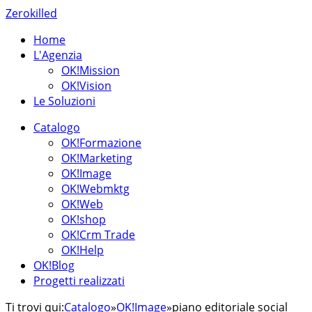
Zerokilled
Home
L'Agenzia
OK!Mission
OK!Vision
Le Soluzioni
Catalogo
OK!Formazione
OK!Marketing
OK!Image
OK!Webmktg
OK!Web
OK!shop
OK!Crm Trade
OK!Help
OK!Blog
Progetti realizzati
Ti trovi qui:
Catalogo
»
OK!Image
»
piano editoriale social