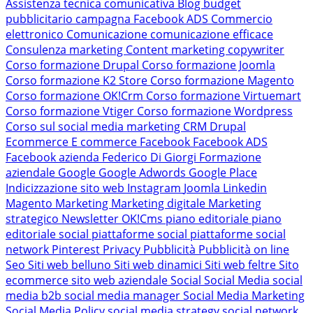
Assistenza tecnica comunicativa
Blog
budget
pubblicitario
campagna Facebook ADS
Commercio
elettronico
Comunicazione
comunicazione efficace
Consulenza marketing
Content marketing
copywriter
Corso formazione Drupal
Corso formazione Joomla
Corso formazione K2 Store
Corso formazione Magento
Corso formazione OK!Crm
Corso formazione Virtuemart
Corso formazione Vtiger
Corso formazione Wordpress
Corso sul social media marketing
CRM
Drupal
Ecommerce
E commerce
Facebook
Facebook ADS
Facebook azienda
Federico Di Giorgi
Formazione
aziendale
Google
Google Adwords
Google Place
Indicizzazione sito web
Instagram
Joomla
Linkedin
Magento
Marketing
Marketing digitale
Marketing
strategico
Newsletter
OK!Cms
piano editoriale
piano
editoriale social
piattaforme social
piattaforme social
network
Pinterest
Privacy
Pubblicità
Pubblicità on line
Seo
Siti web belluno
Siti web dinamici
Siti web feltre
Sito
ecommerce
sito web aziendale
Social
Social Media
social
media b2b
social media manager
Social Media Marketing
Social Media Policy
social media strategy
social network