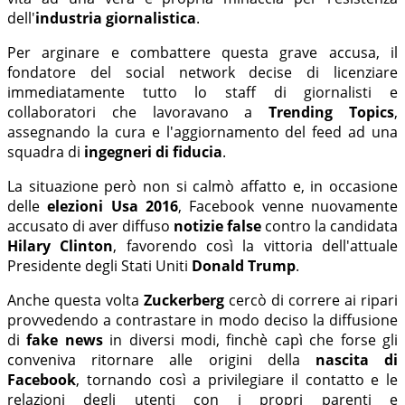
dell'
industria giornalistica
.
Per arginare e combattere questa grave accusa, il
fondatore del social network decise di licenziare
immediatamente tutto lo staff di giornalisti e
collaboratori che lavoravano a
Trending Topics
,
assegnando la cura e l'aggiornamento del feed ad una
squadra di
ingegneri di fiducia
.
La situazione però non si calmò affatto e, in occasione
delle
elezioni Usa 2016
, Facebook venne nuovamente
accusato di aver diffuso
notizie false
contro la candidata
Hilary Clinton
, favorendo così la vittoria dell'attuale
Presidente degli Stati Uniti
Donald Trump
.
Anche questa volta
Zuckerberg
cercò di correre ai ripari
provvedendo a contrastare in modo deciso la diffusione
di
fake news
in diversi modi, finchè capì che forse gli
conveniva ritornare alle origini della
nascita di
Facebook
, tornando così a privilegiare il contatto e le
relazioni degli utenti con i propri parenti e