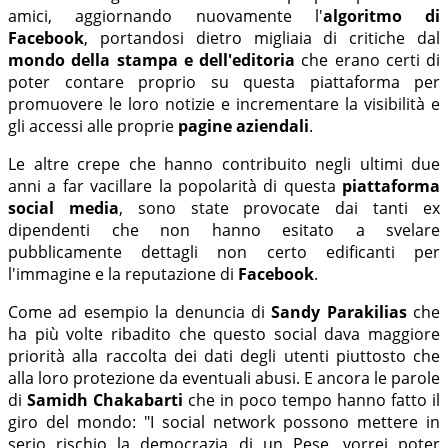
amici, aggiornando nuovamente l'
algoritmo di
Facebook
, portandosi dietro migliaia di critiche dal
mondo della stampa e dell'editoria
che erano certi di
poter contare proprio su questa piattaforma per
promuovere le loro notizie e incrementare la visibilità e
gli accessi alle proprie
pagine aziendali
.
Le altre crepe che hanno contribuito negli ultimi due
anni a far vacillare la popolarità di questa
piattaforma
social media
, sono state provocate dai tanti ex
dipendenti che non hanno esitato a svelare
pubblicamente dettagli non certo edificanti per
l'immagine e la reputazione di
Facebook
.
Come ad esempio la denuncia di
Sandy Parakilias
che
ha più volte ribadito che questo social dava maggiore
priorità alla raccolta dei dati degli utenti piuttosto che
alla loro protezione da eventuali abusi. E ancora le parole
di
Samidh Chakabarti
che in poco tempo hanno fatto il
giro del mondo: "I social network possono mettere in
serio rischio la democrazia di un Pese, vorrei poter