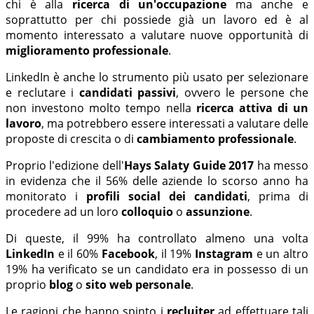
chi è alla
ricerca di un'occupazione
ma anche e
soprattutto per chi possiede già un lavoro ed è al
momento interessato a valutare nuove opportunità di
miglioramento professionale
.
LinkedIn è anche lo strumento più usato per selezionare
e reclutare i
candidati passivi
, ovvero le persone che
non investono molto tempo nella
ricerca attiva di un
lavoro
, ma potrebbero essere interessati a valutare delle
proposte di crescita o di
cambiamento professionale
.
Proprio l'edizione dell'
Hays Salaty Guide 2017
ha messo
in evidenza che il 56% delle aziende lo scorso anno ha
monitorato i
profili social dei candidati
, prima di
procedere ad un loro
colloquio
o
assunzione
.
Di queste, il 99% ha controllato almeno una volta
LinkedIn
e il 60%
Facebook
, il 19%
Instagram
e un altro
19% ha verificato se un candidato era in possesso di un
proprio
blog
o
sito web personale
.
Le ragioni che hanno spinto i
recluiter
ad effettuare tali