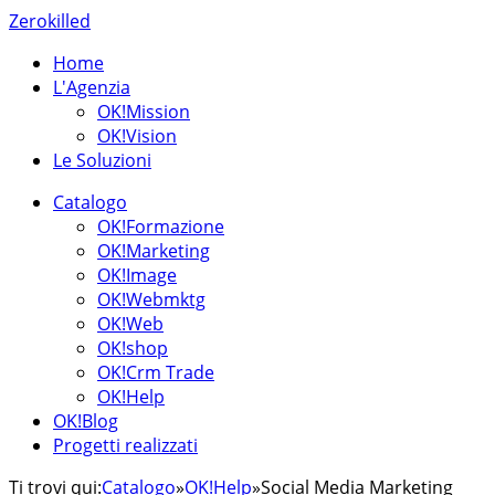
Zerokilled
Home
L'Agenzia
OK!Mission
OK!Vision
Le Soluzioni
Catalogo
OK!Formazione
OK!Marketing
OK!Image
OK!Webmktg
OK!Web
OK!shop
OK!Crm Trade
OK!Help
OK!Blog
Progetti realizzati
Ti trovi qui:
Catalogo
»
OK!Help
»
Social Media Marketing