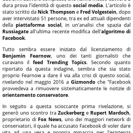
dura prova l'identità di questo
social media
. L'articolo è
stato scritto da
Nick Thompson
e
Fred Volgestein
, dopo
aver intervistato 51 persone, tra ex ed attuali dipendenti
della
piattaforma social
, in un'analisi che spazia dal
Russiagate
all'ultima recente modifica dell'
algoritmo di
Facebook
.
Tutto sembra essere iniziato dal licenziamento di
Benjamin Fearnow
, uno dei tanti giornalisti che
curavano il
feed Trending Topics
. Secondo quanto
riportato da questa indagine, sembra che sia stato
proprio Fearnow a dare il via alla crisi di questo social,
rivelando nel maggio 2016 a
Gizmondo
che "Facebook
provvedeva a rimuovere sistematicamente le notizie di
orientamento conservatore
.
In seguito a questa scioccante prima rivelazione, si
generò uno scontro tra
Zuckerberg
e
Rupert Mardoch
,
proprietario di
Fox News
, uno dei maggiori network di
conservatori, il quale ha accusato Facebook di voler dare
vita ad una vera e propria minaccia per l'esistenza