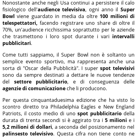
Nonostante anche negli Usa continui a persistere il calo
fisiologico dell'
audience televisiva
, ogni anno il
Super
Bowl
viene guardato in media da oltre
100 milioni di
telespettatori,
facendo registrare uno share di oltre il
70%, un'audience ricchissima soprattutto per le aziende
che trasmettono i loro spot durante i vari
intervalli
pubblicitari
.
Come tutti sappiamo, il Super Bowl non è soltanto un
semplice evento sportivo, ma rappresenta anche una
sorta di "Oscar della Pubblicità". I super
spot televisivi
sono da sempre destinati a dettare le nuove tendenze
del
settore pubblicitario
, e di conseguenza delle
agenzie di comunicazione
che li producono.
Per questa cinquantaduesima edizione che ha visto lo
scontro diretto tra Philadelphia Eagles e New England
Patriots, il costo medio di uno
spot pubblicitario
della
durata di trenta secondi si è aggirato tra i
5 milioni
e i
5,2 milioni di dollari
, a seconda del posizionamento nel
palinsesto televisivo
. Questa cifra non tiene conto ne