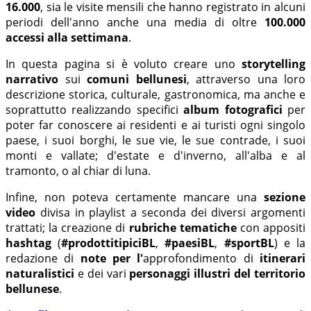
16.000
, sia le visite mensili che hanno registrato in alcuni
periodi dell'anno anche una media di oltre
100.000
accessi
alla settimana
.
In questa pagina si è voluto creare uno
storytelling
narrativo
sui
comuni bellunesi
, attraverso una loro
descrizione storica, culturale, gastronomica, ma anche e
soprattutto realizzando specifici
album fotografici
per
poter far conoscere ai residenti e ai turisti ogni singolo
paese, i suoi borghi, le sue vie, le sue contrade, i suoi
monti e vallate; d'estate e d'inverno, all'alba e al
tramonto, o al chiar di luna.
Infine, non poteva certamente mancare una
sezione
video
divisa in playlist a seconda dei diversi argomenti
trattati; la creazione di
rubriche tematiche
con appositi
hashtag
(
#prodottitipiciBL
,
#paesiBL
,
#sportBL
) e la
redazione di
note per l'
approfondimento di
itinerari
naturalistici
e
dei vari
personaggi illustri del territorio
bellunese
.