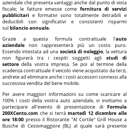
aziendale che presenta vantaggi anche dal punto di vista
fiscale; le fatture emesse come
fornitura di servizi
pubblicitari
e formativi sono totalmente detraibili e
deducibili con significativi e consistenti risparmi
sul
bilancio annuale.
Grazie a questa formula contrattuale l'
auto
aziendale
non rappresenterà più un costo puro.
Essendo intestata ad una
società di noleggio
, la vettura
non figurerà tra i cespiti soggetti agli
studi di
settore
della vostra impresa. Se poi al termine della
scadenza contrattuale il veicolo viene acquistato da terzi,
andrete ad eliminare anche i costi accessori connessi alla
successiva vendita del bene mobile.
Per avere maggiori informazioni su come scaricare al
100% i costi della vostra auto aziendale, vi invitiamo a
partecipare all'evento di presentazione di
Formula
200XCento.com
che si terrà
martedì 12 dicembre alle
ore 18:00
presso il Ristorante "Al Cortile" Grill House a
Busche di Cesiomaggiore (BL) al quale sarà presente