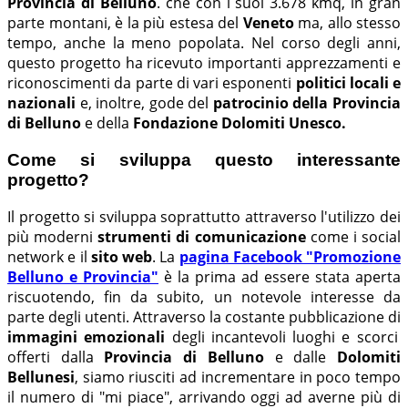
Provincia di Belluno
. che con i suoi 3.678 kmq, in gran
parte montani, è la più estesa del
Veneto
ma, allo stesso
tempo, anche la meno popolata. Nel corso degli anni,
questo progetto ha ricevuto importanti apprezzamenti e
riconoscimenti da parte di vari esponenti
politici locali e
nazionali
e, inoltre, gode del
patrocinio della Provincia
di Belluno
e della
Fondazione Dolomiti Unesco.
Come si sviluppa questo interessante
progetto?
Il progetto si sviluppa soprattutto attraverso l'utilizzo dei
più moderni
strumenti di comunicazione
come i social
network e il
sito web
. La
pagina Facebook "Promozione
Belluno e Provincia"
è la prima ad essere stata aperta
riscuotendo, fin da subito, un notevole interesse da
parte degli utenti. Attraverso la costante pubblicazione di
immagini emozionali
degli incantevoli luoghi e scorci
offerti dalla
Provincia di Belluno
e dalle
Dolomiti
Bellunesi
, siamo riusciti ad incrementare in poco tempo
il numero di "mi piace", arrivando oggi ad averne più di