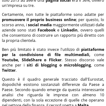
solo 2013 ad avere una
pagina social
era il 36%, ovvero
un'impresa su tre.
Certamente, non tutte le piattaforme sono adatte per
promuovere il proprio business online
; per questo, lo
scorso anno, i
social media
maggiormente utilizzati dalle
aziende sono stati
Facebook
e
Linkedin
, ovvero quelli
che consentono di costruire un rapporto più diretto con
la propria clientela.
Ben più limitato è stato invece l'utilizzo di
piattaforme
per la condivisione di file multimediali,
come
Youtube, SlideShare o Flicker
. Stesso discorso vale
anche per i
siti di blogging o microblogging
, come
Twitter
.
Questo è il quadro generale tracciato dall'Eurostat,
dopodichè esistono sostanziali differenze da Paese a
Paese. Secondo quando emerge da questa interessante
analisi che riguarda le imprese con almeno 10
dipendenti, con la sola eccezione di quelle che operano
nel settore della finanza, il record spetta a
Malta
.