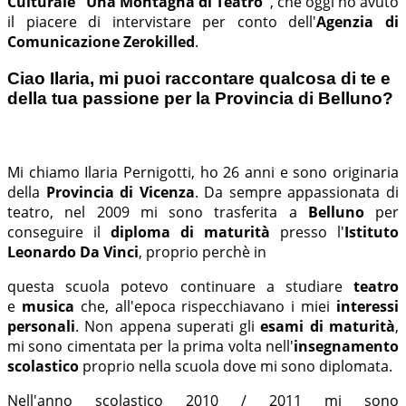
Culturale "Una Montagna di Teatro"
, che oggi ho avuto
il piacere di intervistare per conto dell'
Agenzia di
Comunicazione Zerokilled
.
Ciao Ilaria, mi puoi raccontare qualcosa di te e
della tua passione per la Provincia di Belluno?
Mi chiamo Ilaria Pernigotti, ho 26 anni e sono originaria
della
Provincia di Vicenza
. Da sempre appassionata di
teatro, nel 2009 mi sono trasferita a
Belluno
per
conseguire il
diploma di maturità
presso l'
Istituto
Leonardo Da Vinci
, proprio perchè in
questa scuola potevo continuare a studiare
teatro
e
musica
che, all'epoca rispecchiavano i miei
interessi
personali
. Non appena superati gli
esami di maturità
,
mi sono cimentata per la prima volta nell'
insegnamento
scolastico
proprio nella scuola dove mi sono diplomata.
Nell'anno scolastico 2010 / 2011 mi sono