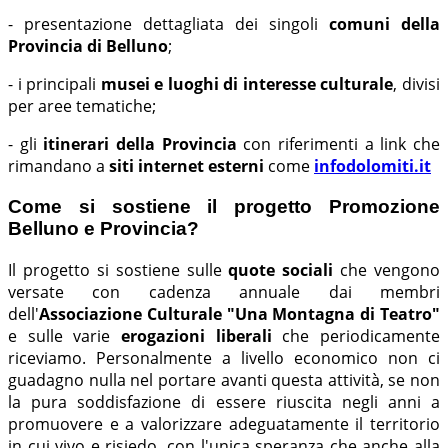
- presentazione dettagliata dei singoli
comuni della
Provincia di Belluno
;
- i principali
musei e luoghi di interesse culturale
, divisi
per aree tematiche;
- gli
itinerari della Provincia
con riferimenti a link che
rimandano a
siti internet esterni
come
infodolomiti.it
Come si sostiene il progetto Promozione
Belluno e Provincia?
Il progetto si sostiene sulle
quote sociali
che vengono
versate con cadenza annuale dai membri
dell'
Associazione Culturale "Una Montagna di Teatro"
e sulle varie
erogazioni liberali
che periodicamente
riceviamo. Personalmente a livello economico non ci
guadagno nulla nel portare avanti questa attività, se non
la pura soddisfazione di essere riuscita negli anni a
promuovere e a valorizzare adeguatamente il territorio
in cui vivo e risiedo, con l'unica speranza che anche alla