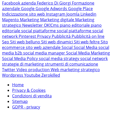
Facebook azienda
Federico Di Giorgi
Formazione
aziendale
Google
Google Adwords
Google Place
Indicizzazione sito web
Instagram
Joomla
Linkedin
Magento
Marketing
Marketing digitale
Marketing
strategico
Newsletter
OK!Cms
piano editoriale
piano
editoriale social
piattaforme social
piattaforme social
network
Pinterest
Privacy
Pubblicità
Pubblicità on line
Seo
Siti web belluno
Siti web dinamici
Siti web feltre
Sito
ecommerce
sito web aziendale
Social
Social Media
social
media b2b
social media manager
Social Media Marketing
Social Media Policy
social media strategy
social network
strategie di marketing
strumenti di comunicazione
Twitter
Video production
Web marketing strategico
Wordpress
Youtube
Zerokilled
Home
Privacy & Cookies
Condizioni di vendita
Sitemap
GDPR - privacy