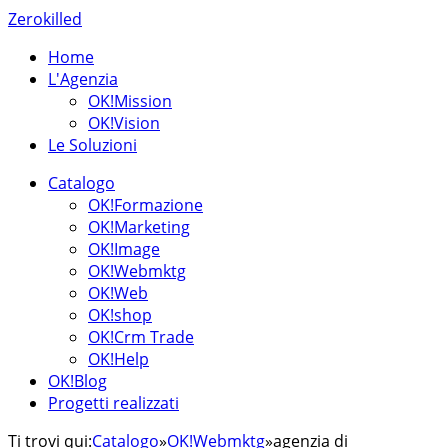
Zerokilled
Home
L'Agenzia
OK!Mission
OK!Vision
Le Soluzioni
Catalogo
OK!Formazione
OK!Marketing
OK!Image
OK!Webmktg
OK!Web
OK!shop
OK!Crm Trade
OK!Help
OK!Blog
Progetti realizzati
Ti trovi qui:
Catalogo
»
OK!Webmktg
»
agenzia di