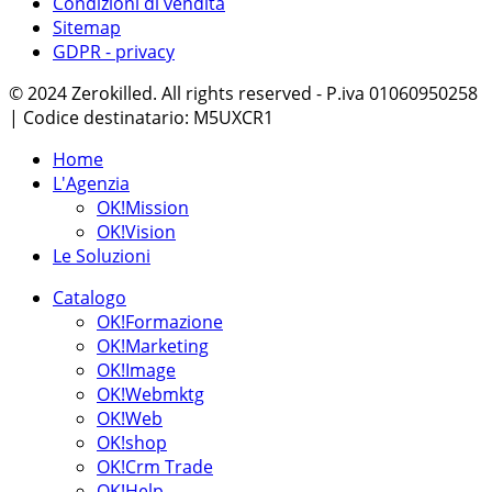
Condizioni di vendita
Sitemap
GDPR - privacy
© 2024 Zerokilled. All rights reserved - P.iva 01060950258
| Codice destinatario: M5UXCR1
Home
L'Agenzia
OK!Mission
OK!Vision
Le Soluzioni
Catalogo
OK!Formazione
OK!Marketing
OK!Image
OK!Webmktg
OK!Web
OK!shop
OK!Crm Trade
OK!Help