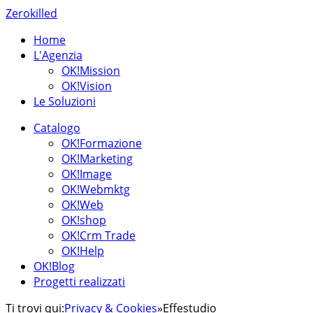
Zerokilled
Home
L'Agenzia
OK!Mission
OK!Vision
Le Soluzioni
Catalogo
OK!Formazione
OK!Marketing
OK!Image
OK!Webmktg
OK!Web
OK!shop
OK!Crm Trade
OK!Help
OK!Blog
Progetti realizzati
Ti trovi qui:
Privacy & Cookies
»
Effestudio