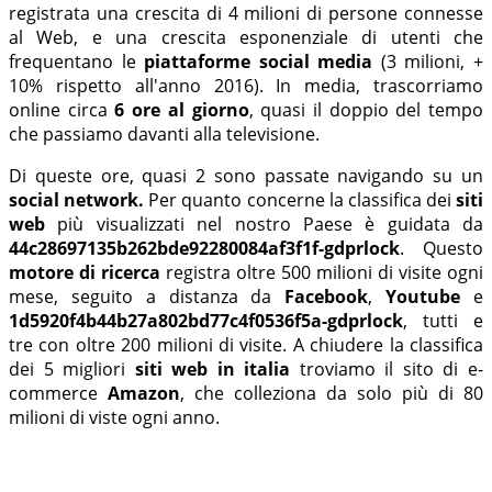
registrata una crescita di 4 milioni di persone connesse
al Web, e una crescita esponenziale di utenti che
frequentano le
piattaforme social media
(3 milioni, +
10% rispetto all'anno 2016). In media, trascorriamo
online circa
6 ore al giorno
, quasi il doppio del tempo
che passiamo davanti alla televisione.
Di queste ore, quasi 2 sono passate navigando su un
social network.
Per quanto concerne la classifica dei
siti
web
più visualizzati nel nostro Paese è guidata da
44c28697135b262bde92280084af3f1f-gdprlock
. Questo
motore di ricerca
registra oltre 500 milioni di visite ogni
mese, seguito a distanza da
Facebook
,
Youtube
e
1d5920f4b44b27a802bd77c4f0536f5a-gdprlock
, tutti e
tre con oltre 200 milioni di visite. A chiudere la classifica
dei 5 migliori
siti web in italia
troviamo il sito di e-
commerce
Amazon
, che colleziona da solo più di 80
milioni di viste ogni anno.