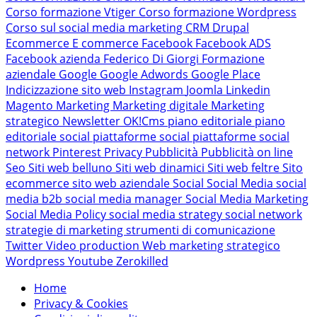
Corso formazione Vtiger
Corso formazione Wordpress
Corso sul social media marketing
CRM
Drupal
Ecommerce
E commerce
Facebook
Facebook ADS
Facebook azienda
Federico Di Giorgi
Formazione
aziendale
Google
Google Adwords
Google Place
Indicizzazione sito web
Instagram
Joomla
Linkedin
Magento
Marketing
Marketing digitale
Marketing
strategico
Newsletter
OK!Cms
piano editoriale
piano
editoriale social
piattaforme social
piattaforme social
network
Pinterest
Privacy
Pubblicità
Pubblicità on line
Seo
Siti web belluno
Siti web dinamici
Siti web feltre
Sito
ecommerce
sito web aziendale
Social
Social Media
social
media b2b
social media manager
Social Media Marketing
Social Media Policy
social media strategy
social network
strategie di marketing
strumenti di comunicazione
Twitter
Video production
Web marketing strategico
Wordpress
Youtube
Zerokilled
Home
Privacy & Cookies