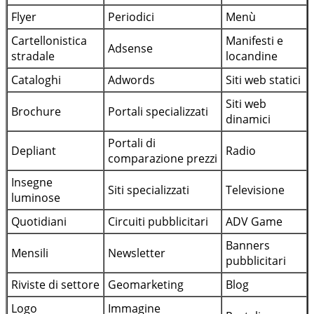
Flyer
Periodici
Menù
Cartellonistica
Manifesti e
Adsense
stradale
locandine
Cataloghi
Adwords
Siti web statici
Siti web
Brochure
Portali specializzati
dinamici
Portali di
Depliant
Radio
comparazione prezzi
Insegne
Siti specializzati
Televisione
luminose
Quotidiani
Circuiti pubblicitari
ADV Game
Banners
Mensili
Newsletter
pubblicitari
Riviste di settore
Geomarketing
Blog
Logo
Immagine