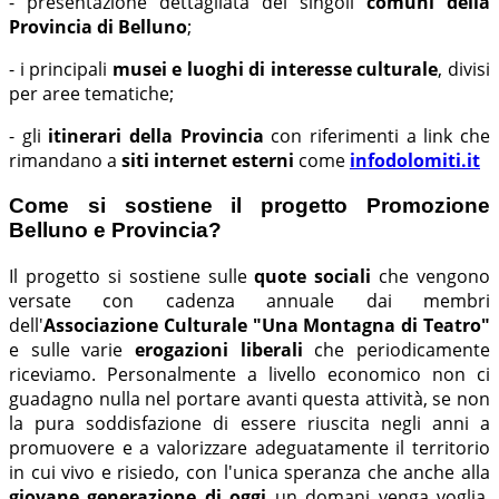
- presentazione dettagliata dei singoli
comuni della
Provincia di Belluno
;
- i principali
musei e luoghi di interesse culturale
, divisi
per aree tematiche;
- gli
itinerari della Provincia
con riferimenti a link che
rimandano a
siti internet esterni
come
infodolomiti.it
Come si sostiene il progetto Promozione
Belluno e Provincia?
Il progetto si sostiene sulle
quote sociali
che vengono
versate con cadenza annuale dai membri
dell'
Associazione Culturale "Una Montagna di Teatro"
e sulle varie
erogazioni liberali
che periodicamente
riceviamo. Personalmente a livello economico non ci
guadagno nulla nel portare avanti questa attività, se non
la pura soddisfazione di essere riuscita negli anni a
promuovere e a valorizzare adeguatamente il territorio
in cui vivo e risiedo, con l'unica speranza che anche alla
giovane generazione di oggi
un domani venga voglia,