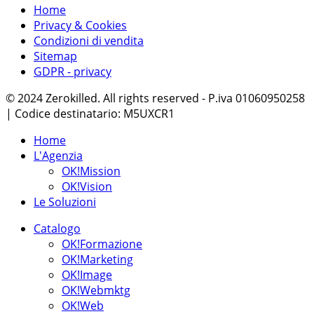
Home
Privacy & Cookies
Condizioni di vendita
Sitemap
GDPR - privacy
© 2024 Zerokilled. All rights reserved - P.iva 01060950258
| Codice destinatario: M5UXCR1
Home
L'Agenzia
OK!Mission
OK!Vision
Le Soluzioni
Catalogo
OK!Formazione
OK!Marketing
OK!Image
OK!Webmktg
OK!Web