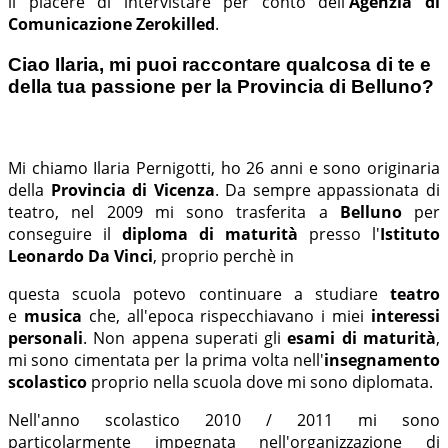
il piacere di intervistare per conto dell'
Agenzia di
Comunicazione Zerokilled
.
Ciao Ilaria, mi puoi raccontare qualcosa di te e
della tua passione per la Provincia di Belluno?
Mi chiamo Ilaria Pernigotti, ho 26 anni e sono originaria
della
Provincia di Vicenza
. Da sempre appassionata di
teatro, nel 2009 mi sono trasferita a
Belluno
per
conseguire il
diploma di maturità
presso l'
Istituto
Leonardo Da Vinci
, proprio perchè in
questa scuola potevo continuare a studiare
teatro
e
musica
che, all'epoca rispecchiavano i miei
interessi
personali
. Non appena superati gli
esami di maturità
,
mi sono cimentata per la prima volta nell'
insegnamento
scolastico
proprio nella scuola dove mi sono diplomata.
Nell'anno scolastico 2010 / 2011 mi sono
particolarmente impegnata nell'organizzazione di