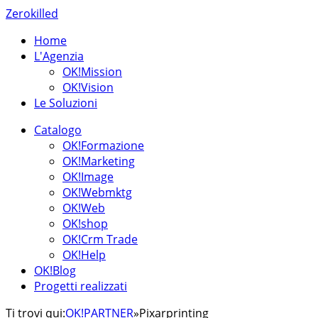
Zerokilled
Home
L'Agenzia
OK!Mission
OK!Vision
Le Soluzioni
Catalogo
OK!Formazione
OK!Marketing
OK!Image
OK!Webmktg
OK!Web
OK!shop
OK!Crm Trade
OK!Help
OK!Blog
Progetti realizzati
Ti trovi qui:
OK!PARTNER
»
Pixarprinting