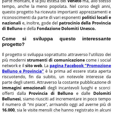
parte montani, è la più estesa del
Veneto
ma, allo stesso
tempo, anche la meno popolata. Nel corso degli anni,
questo progetto ha ricevuto importanti apprezzamenti e
riconoscimenti da parte di vari esponenti
politici locali e
nazionali
e, inoltre, gode del
patrocinio della Provincia
di Belluno
e della
Fondazione Dolomiti Unesco.
Come si sviluppa questo interessante
progetto?
Il progetto si sviluppa soprattutto attraverso l'utilizzo dei
più moderni
strumenti di comunicazione
come i social
network e il
sito web
. La
pagina Facebook "Promozione
Belluno e Provincia"
è la prima ad essere stata aperta
riscuotendo, fin da subito, un notevole interesse da
parte degli utenti. Attraverso la costante pubblicazione di
immagini emozionali
degli incantevoli luoghi e scorci
offerti dalla
Provincia di Belluno
e dalle
Dolomiti
Bellunesi
, siamo riusciti ad incrementare in poco tempo
il numero di "mi piace", arrivando oggi ad averne più di
16.000
, sia le visite mensili che hanno registrato in alcuni