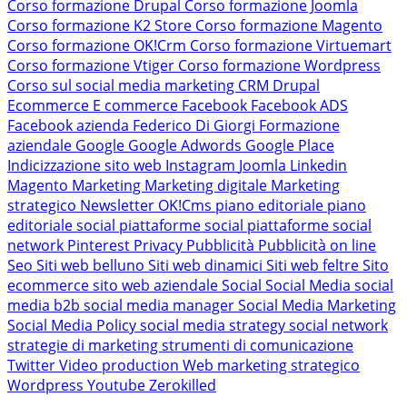
Corso formazione Drupal
Corso formazione Joomla
Corso formazione K2 Store
Corso formazione Magento
Corso formazione OK!Crm
Corso formazione Virtuemart
Corso formazione Vtiger
Corso formazione Wordpress
Corso sul social media marketing
CRM
Drupal
Ecommerce
E commerce
Facebook
Facebook ADS
Facebook azienda
Federico Di Giorgi
Formazione
aziendale
Google
Google Adwords
Google Place
Indicizzazione sito web
Instagram
Joomla
Linkedin
Magento
Marketing
Marketing digitale
Marketing
strategico
Newsletter
OK!Cms
piano editoriale
piano
editoriale social
piattaforme social
piattaforme social
network
Pinterest
Privacy
Pubblicità
Pubblicità on line
Seo
Siti web belluno
Siti web dinamici
Siti web feltre
Sito
ecommerce
sito web aziendale
Social
Social Media
social
media b2b
social media manager
Social Media Marketing
Social Media Policy
social media strategy
social network
strategie di marketing
strumenti di comunicazione
Twitter
Video production
Web marketing strategico
Wordpress
Youtube
Zerokilled