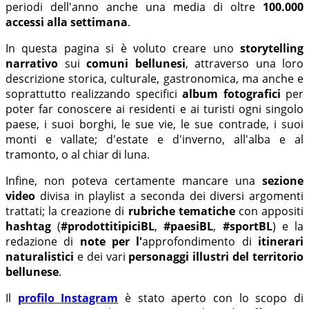
periodi dell'anno anche una media di oltre
100.000
accessi
alla settimana
.
In questa pagina si è voluto creare uno
storytelling
narrativo
sui
comuni bellunesi
, attraverso una loro
descrizione storica, culturale, gastronomica, ma anche e
soprattutto realizzando specifici
album fotografici
per
poter far conoscere ai residenti e ai turisti ogni singolo
paese, i suoi borghi, le sue vie, le sue contrade, i suoi
monti e vallate; d'estate e d'inverno, all'alba e al
tramonto, o al chiar di luna.
Infine, non poteva certamente mancare una
sezione
video
divisa in playlist a seconda dei diversi argomenti
trattati; la creazione di
rubriche tematiche
con appositi
hashtag
(
#prodottitipiciBL
,
#paesiBL
,
#sportBL
) e la
redazione di
note per l'
approfondimento di
itinerari
naturalistici
e
dei vari
personaggi illustri del territorio
bellunese
.
Il
profilo Instagram
è stato aperto con lo scopo di