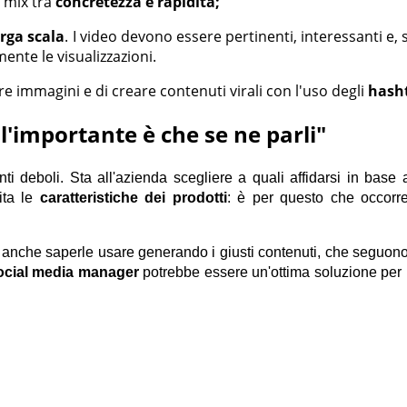
o mix tra
concretezza e rapidità;
arga scala
. I video devono essere pertinenti, interessanti e,
ente le visualizzazioni.
e immagini e di creare contenuti virali con l'uso degli
hash
l'importante è che se ne parli"
 deboli. Sta all'azienda scegliere a quali affidarsi in base agl
ita le
caratteristiche dei prodotti
: è per questo ch
e
occorr
anche saperle usare generando i giusti contenuti, che seguono 
ocial media manager
potrebbe essere un'ottima soluzione per ra