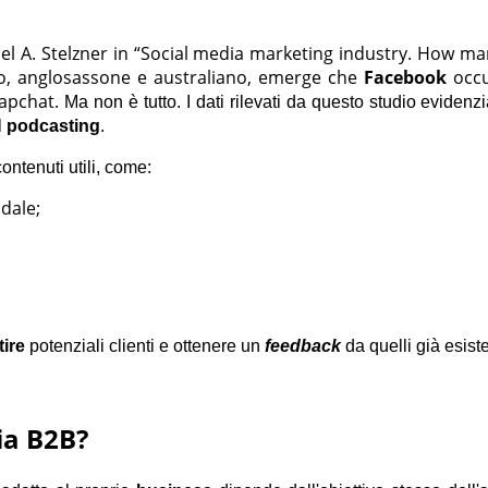
l A. Stelzner in “Social media marketing industry. How mar
o, anglosassone e australiano, emerge che
Facebook
occu
napchat.
Ma non è tutto. I dati rilevati da questo studio eviden
l
podcasting
.
ontenuti utili, come:
ndale;
ire
potenziali clienti e ottenere un
feedback
da quelli già esiste
ia B2B?