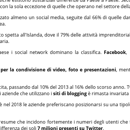
on la sola eccezione di quelle che operano nel settore della
lizzato almeno un social media, seguite dal 66% di quelle d
pea.
to spetta all'Islanda, dove il 79% delle attività imprenditori
aria.
aese i social network dominano la classifica.
Facebook
,
per la condivisione di video, foto e presentazioni
, men
cita, passando dal 10% del 2013 al 16% dello scorso anno. Tw
i aziende che utilizzano i
siti di blogging
è rimasta invariata 
nel 2018 le aziende preferiscano posizionarsi su una tipolo
 presume che incidono fortemente i numeri degli utenti c
differenza dei soli
7 milioni presenti su Twitter
.