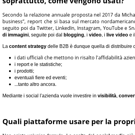
soprattutto, come vengono usati?
Secondo la relazione annuale proposta nel 2017 da Michae
business”, report che si basa sul mercato nordamerican
seguito poi da Twitter, LinkedIn, Instagram, YouTube e S
di immagini
, seguite poi dal
blogging
, i
video
, i
live video
e i
La
content strategy
delle B2B è dunque quella di distribuire c
i dati ufficiali che mettono in risalto l'affidabilità azie
i report e le statistiche;
i prodotti;
eventuali fiere ed eventi;
...tanto altro ancora.
Mediante i social l'azienda vuole investire in
visibilità
,
convert
Quali piattaforme usare per la propr