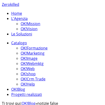
Zerokilled
Home
L'Agenzia
OK!Mission
OK!Vision
Le Soluzioni
Catalogo
OK!Formazione
OK!Marketing
OK!Image
OK!Webmktg
OK!Web
OK!shop
OK!Crm Trade
OK!Help
OK!Blog
Progetti realizzati
Ti trovi qui:
OK!Blog
»
notizie false