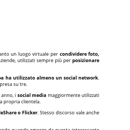
tanto un luogo virtuale per
condividere foto,
ziende, utilizzati sempre più per
posizionare
opa ha utilizzato almeno un social network
.
presa su tre.
o anno, i
social media
maggiormente utilizzati
a propria clientela.
deShare o Flicker
. Stesso discorso vale anche
Secondo quando emerge da questa interessante