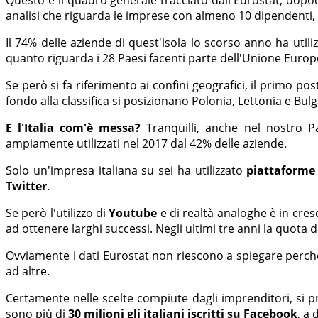
analisi che riguarda le imprese con almeno 10 dipendenti, c
Il 74% delle aziende di quest'isola lo scorso anno ha uti
quanto riguarda i 28 Paesi facenti parte dell'Unione Euro
Se però si fa riferimento ai confini geografici, il primo pos
fondo alla classifica si posizionano Polonia, Lettonia e Bulg
E l'Italia com'è messa?
Tranquilli, anche nel nostro P
ampiamente utilizzati nel 2017 dal 42% delle aziende.
Solo un'impresa italiana su sei ha utilizzato
piattaforme 
Twitter
.
Se però l'utilizzo di
Youtube
e di realtà analoghe è in cres
ad ottenere larghi successi. Negli ultimi tre anni la quota d
Ovviamente i dati Eurostat non riescono a spiegare perchè 
ad altre.
Certamente nelle scelte compiute dagli imprenditori, si
sono più di
30 milioni gli italiani iscritti su Facebook
, a 