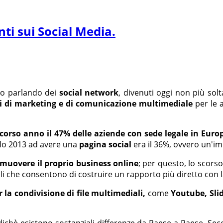
ti sui Social Media.
amo parlando dei
social network
, divenuti oggi non più sol
i di marketing e di comunicazione multimediale
per le a
scorso anno il 47% delle aziende con sede legale in Eur
solo 2013 ad avere una
pagina social
era il 36%, ovvero un'im
muovere il proprio business online
; per questo, lo scors
li che consentono di costruire un rapporto più diretto con l
 la condivisione di file multimediali,
come
Youtube, Sli
odichè esistono sostanziali differenze da Paese a Paese. 