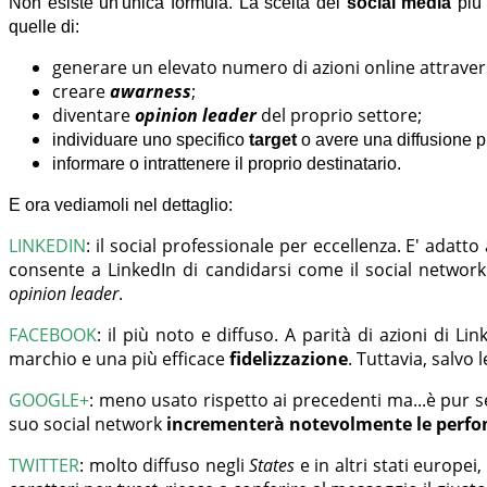
Non esiste un'unica formula. La scelta del
social media
più
quelle di:
generare un elevato numero di azioni online attrave
creare
awarness
;
diventare
opinion leader
del proprio settore;
individuare uno specifico
target
o avere una diffusione p
informare o intrattenere il proprio destinatario.
E ora vediamoli nel dettaglio:
LINKEDIN
:
il social professionale per eccellenza. E' adatt
consente a LinkedIn di candidarsi come il social network
opinion leader
.
FACEBOOK
:
il più noto e diffuso. A parità di azioni di L
marchio e una più efficace
fidelizzazione
. Tuttavia, salvo
GOOGLE+
:
meno usato rispetto ai precedenti ma...è pur s
suo social network
incrementerà notevolmente le perf
TWITTER
:
molto diffuso negli
States
e in altri stati europe