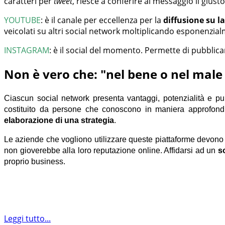
caratteri per
tweet
, riesce a conferire al messaggio il giust
YOUTUBE
:
è il canale per eccellenza per la
diffusione su l
veicolati su altri social network moltiplicando esponenzialm
INSTAGRAM
:
è il social del momento. Permette di pubblicar
Non è vero che: "nel bene o nel male 
Ciascun social network presenta vantaggi, potenzialità e punti
costituito da persone che conoscono in maniera approfond
elaborazione di una strategia
.
Le aziende che vogliono utilizzare queste piattaforme devono 
non gioverebbe alla loro reputazione online. Affidarsi ad un
s
proprio business.
Leggi tutto...