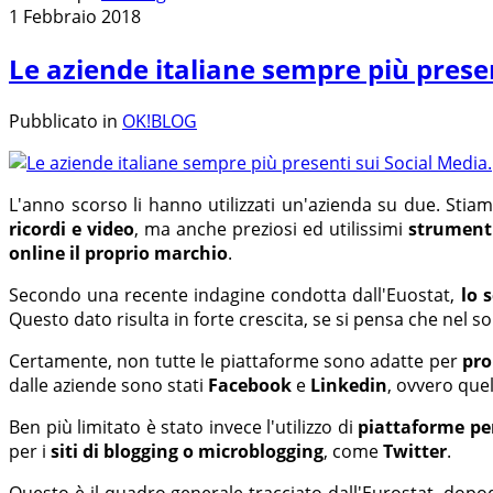
1 Febbraio 2018
Le aziende italiane sempre più presen
Pubblicato in
OK!BLOG
L'anno scorso li hanno utilizzati un'azienda su due. Sti
ricordi e video
, ma anche preziosi ed utilissimi
strument
online il proprio marchio
.
Secondo una recente indagine condotta dall'Euostat,
lo 
Questo dato risulta in forte crescita, se si pensa che nel 
Certamente, non tutte le piattaforme sono adatte per
pro
dalle aziende sono stati
Facebook
e
Linkedin
, ovvero quel
Ben più limitato è stato invece l'utilizzo di
piattaforme per
per i
siti di blogging o microblogging
, come
Twitter
.
Questo è il quadro generale tracciato dall'Eurostat, dop