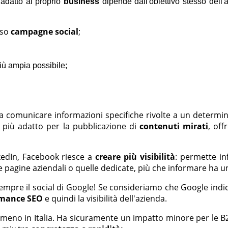
 adatto al proprio
business
dipende dall'obiettivo stesso dell
rso
campagne social
;
iù ampia possibile;
o a comunicare informazioni specifiche rivolte a un determin
 più adatto per la pubblicazione di
contenuti mirati
, off
inkedIn, Facebook riesce a
creare più visibilità
: permette in
 le pagine aziendali o quelle dedicate, più che informare ha 
empre il social di Google! Se consideriamo che Google indic
omance SEO
e quindi la visibilità dell'azienda.
i, meno in Italia. Ha sicuramente un impatto minore per le B