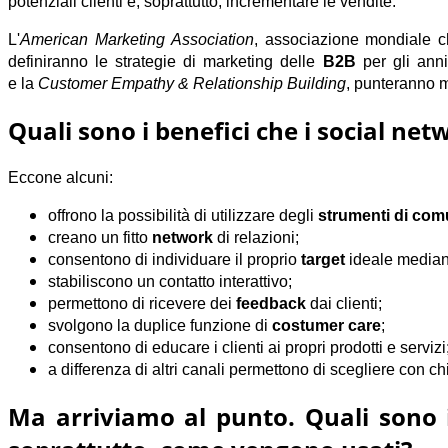
potenziali clienti
e, soprattutto,
incrementare le vendite
.
L'
American Marketing Association
, associazione mondiale ch
definiranno le
strategie di marketing
delle
B2B
per gli anni
e la
Customer Empathy & Relationship Building
, punteranno m
Quali sono i benefici che i social ne
Eccone alcuni:
offrono la possibilità di utilizzare degli
strumenti di com
creano un fitto
network
di relazioni;
consentono di individuare il proprio
target
ideale mediant
stabiliscono un contatto interattivo;
permettono di ricevere dei
feedback
dai clienti;
svolgono la duplice funzione di
costumer care
;
consentono di educare i clienti ai propri prodotti e servizi
a differenza di altri canali permettono di scegliere con ch
Ma arriviamo al punto. Quali sono i 