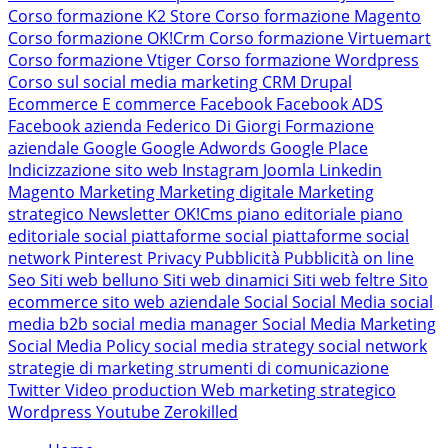
Corso formazione K2 Store
Corso formazione Magento
Corso formazione OK!Crm
Corso formazione Virtuemart
Corso formazione Vtiger
Corso formazione Wordpress
Corso sul social media marketing
CRM
Drupal
Ecommerce
E commerce
Facebook
Facebook ADS
Facebook azienda
Federico Di Giorgi
Formazione
aziendale
Google
Google Adwords
Google Place
Indicizzazione sito web
Instagram
Joomla
Linkedin
Magento
Marketing
Marketing digitale
Marketing
strategico
Newsletter
OK!Cms
piano editoriale
piano
editoriale social
piattaforme social
piattaforme social
network
Pinterest
Privacy
Pubblicità
Pubblicità on line
Seo
Siti web belluno
Siti web dinamici
Siti web feltre
Sito
ecommerce
sito web aziendale
Social
Social Media
social
media b2b
social media manager
Social Media Marketing
Social Media Policy
social media strategy
social network
strategie di marketing
strumenti di comunicazione
Twitter
Video production
Web marketing strategico
Wordpress
Youtube
Zerokilled