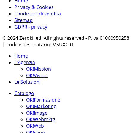
Home
Privacy & Cookies
Condizioni di vendita
Sitemap
GDPR - privacy
© 2024 Zerokilled. All rights reserved - P.iva 01060950258
| Codice destinatario: M5UXCR1
Home
L'Agenzia
OK!Mission
OK!Vision
Le Soluzioni
Catalogo
OK!Formazione
OK!Marketing
OK!Image
OK!Webmktg
OK!Web
OK!shop