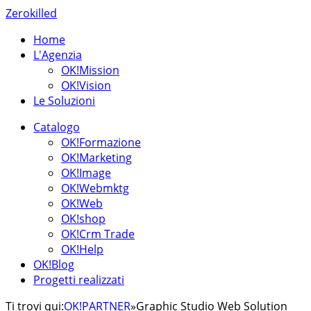
Zerokilled
Home
L'Agenzia
OK!Mission
OK!Vision
Le Soluzioni
Catalogo
OK!Formazione
OK!Marketing
OK!Image
OK!Webmktg
OK!Web
OK!shop
OK!Crm Trade
OK!Help
OK!Blog
Progetti realizzati
Ti trovi qui:
OK!PARTNER
»
Graphic Studio Web Solution