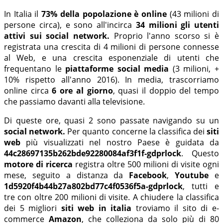
In Italia il
73% della popolazione è online
(43 milioni di
persone circa), e sono all'incirca
34 milioni gli utenti
attivi sui social network.
Proprio l'anno scorso si è
registrata una crescita di 4 milioni di persone connesse
al Web, e una crescita esponenziale di utenti che
frequentano le
piattaforme social media
(3 milioni, +
10% rispetto all'anno 2016). In media, trascorriamo
online circa
6 ore al giorno
, quasi il doppio del tempo
che passiamo davanti alla televisione.
Di queste ore, quasi 2 sono passate navigando su un
social network.
Per quanto concerne la classifica dei
siti
web
più visualizzati nel nostro Paese è guidata da
44c28697135b262bde92280084af3f1f-gdprlock
. Questo
motore di ricerca
registra oltre 500 milioni di visite ogni
mese, seguito a distanza da
Facebook
,
Youtube
e
1d5920f4b44b27a802bd77c4f0536f5a-gdprlock
, tutti e
tre con oltre 200 milioni di visite. A chiudere la classifica
dei 5 migliori
siti web in italia
troviamo il sito di e-
commerce
Amazon
, che colleziona da solo più di 80