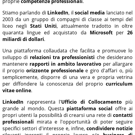
proprie
competenze professionali
.
Stiamo parlando di
LinkedIn
, il
social media
lanciato nel
2003 da un gruppo di compagni di classe ai tempi del
liceo negli
Stati Uniti
, attualmente tradotto in oltre
quaranta lingue ed acquistato da
Microsoft
per
26
miliardi di dollari
.
Una piattaforma collaudata che facilita e promuove lo
sviluppo di
relazioni tra professionisti
che desiderano
mantenere
rapporti in ambito lavorativo
per allargare
il proprio
orizzonte professionale
e giro d'affari o, più
semplicemente, disporre di una vera e propria vetrina
per diffondere la conoscenza del proprio
curriculum
vitae online
.
LinkedIn
rappresenta l'
Ufficio di Collocamento
più
grande al mondo. Questa
piattaforma social
offre ai
propri utenti la possibilità di crearsi una rete di
contatti
professionali
mirata e l'opportunità di poter seguire
specifici settori d'interesse e, infine,
condividere notizie
rilevanti inerenti il proprio lavoro e/o
business di