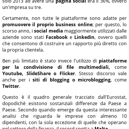
solo 2013 ad avere una
pagina social
era il 36%, ovvero
un'impresa su tre.
Certamente, non tutte le piattaforme sono adatte per
promuovere il proprio business online
; per questo, lo
scorso anno, i
social media
maggiormente utilizzati dalle
aziende sono stati
Facebook
e
Linkedin
, ovvero quelli
che consentono di costruire un rapporto più diretto con
la propria clientela.
Ben più limitato è stato invece l'utilizzo di
piattaforme
per la condivisione di file multimediali,
come
Youtube, SlideShare o Flicker
. Stesso discorso vale
anche per i
siti di blogging o microblogging
, come
Twitter
.
Questo è il quadro generale tracciato dall'Eurostat,
dopodichè esistono sostanziali differenze da Paese a
Paese. Secondo quando emerge da questa interessante
analisi che riguarda le imprese con almeno 10
dipendenti, con la sola eccezione di quelle che operano
nel settore della finanza, il record spetta a
Malta
.