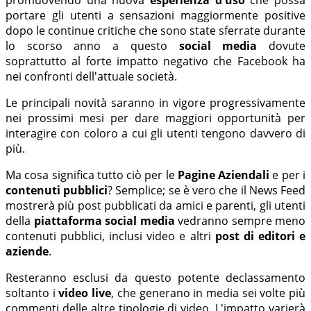
promuovendo una nuova
esperienza d'uso
che possa
portare gli utenti a sensazioni maggiormente positive
dopo le continue critiche che sono state sferrate durante
lo scorso anno a questo
social media
dovute
soprattutto al forte impatto negativo che Facebook ha
nei confronti dell'attuale società.
Le principali novità saranno in vigore progressivamente
nei prossimi mesi per dare maggiori opportunità per
interagire con coloro a cui gli utenti tengono davvero di
più.
Ma cosa significa tutto ciò per le
Pagine Aziendali
e per i
contenuti pubblici
? Semplice; se è vero che il News Feed
mostrerà più post pubblicati da amici e parenti, gli utenti
della
piattaforma social media
vedranno sempre meno
contenuti pubblici, inclusi video e altri
post di editori e
aziende
.
Resteranno esclusi da questo potente declassamento
soltanto i
video live
, che generano in media sei volte più
commenti delle altre tipologie di video. L'impatto varierà