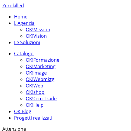
Zerokilled
Home
L'Agenzia
OK!Mission
OK!Vision
Le Soluzioni
Catalogo
OK!Formazione
OK!Marketing
OK!Image
OK!Webmktg
OK!Web
OK!shop
OK!Crm Trade
OK!Help
OK!Blog
Progetti realizzati
Attenzione