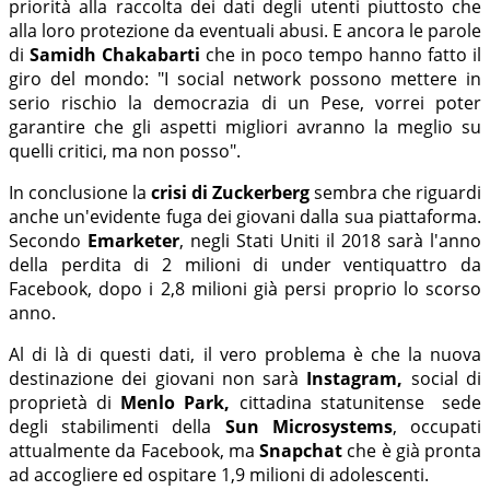
priorità alla raccolta dei dati degli utenti piuttosto che
alla loro protezione da eventuali abusi. E ancora le parole
di
Samidh Chakabarti
che in poco tempo hanno fatto il
giro del mondo: "I social network possono mettere in
serio rischio la democrazia di un Pese, vorrei poter
garantire che gli aspetti migliori avranno la meglio su
quelli critici, ma non posso".
In conclusione la
crisi di Zuckerberg
sembra che riguardi
anche un'evidente fuga dei giovani dalla sua piattaforma.
Secondo
Emarketer
, negli Stati Uniti il 2018 sarà l'anno
della perdita di 2 milioni di under ventiquattro da
Facebook, dopo i 2,8 milioni già persi proprio lo scorso
anno.
Al di là di questi dati, il vero problema è che la nuova
destinazione dei giovani non sarà
Instagram,
social di
proprietà di
Menlo Park,
cittadina statunitense sede
degli stabilimenti della
Sun Microsystems
, occupati
attualmente da Facebook, ma
Snapchat
che è già pronta
ad accogliere ed ospitare 1,9 milioni di adolescenti.