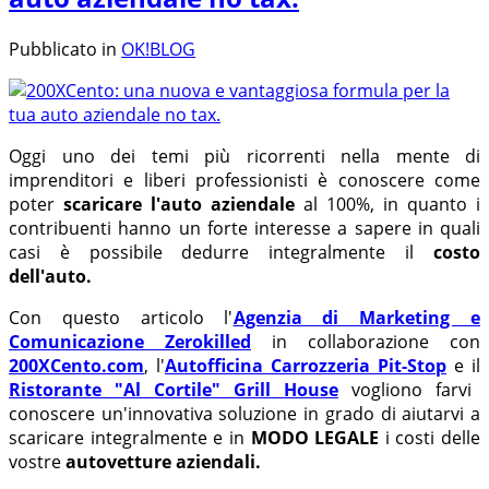
Pubblicato in
OK!BLOG
Oggi uno dei temi più ricorrenti nella mente di
imprenditori e liberi professionisti è conoscere come
poter
scaricare l'auto aziendale
al 100%, in quanto i
contribuenti hanno un forte interesse a sapere in quali
casi è possibile dedurre integralmente il
costo
dell'auto.
Con questo articolo l'
Agenzia di Marketing e
Comunicazione Zerokilled
in collaborazione con
200XCento.com
, l'
Autofficina Carrozzeria Pit-Stop
e il
Ristorante "Al Cortile" Grill House
vogliono farvi
conoscere un'innovativa soluzione in grado di aiutarvi a
scaricare integralmente e in
MODO LEGALE
i costi delle
vostre
autovetture aziendali.