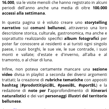
16.000
, sia le visite mensili che hanno registrato in alcuni
periodi dell'anno anche una media di oltre
100.000
accessi
alla settimana
.
In questa pagina si è voluto creare uno
storytelling
narrativo
sui
comuni bellunesi
, attraverso una loro
descrizione storica, culturale, gastronomica, ma anche e
soprattutto realizzando specifici
album fotografici
per
poter far conoscere ai residenti e ai turisti ogni singolo
paese, i suoi borghi, le sue vie, le sue contrade, i suoi
monti e vallate; d'estate e d'inverno, all'alba e al
tramonto, o al chiar di luna.
Infine, non poteva certamente mancare una
sezione
video
divisa in playlist a seconda dei diversi argomenti
trattati; la creazione di
rubriche tematiche
con appositi
hashtag
(
#prodottitipiciBL
,
#paesiBL
,
#sportBL
) e la
redazione di
note per l'
approfondimento di
itinerari
naturalistici
e
dei vari
personaggi illustri del territorio
bellunese
.