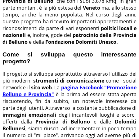
Provincia di Belluno
. che con i suoi 3.678 kmq, in gran
parte montani, è la più estesa del
Veneto
ma, allo stesso
tempo, anche la meno popolata. Nel corso degli anni,
questo progetto ha ricevuto importanti apprezzamenti e
riconoscimenti da parte di vari esponenti
politici locali e
nazionali
e, inoltre, gode del
patrocinio della Provincia
di Belluno
e della
Fondazione Dolomiti Unesco.
Come si sviluppa questo interessante
progetto?
Il progetto si sviluppa soprattutto attraverso l'utilizzo dei
più moderni
strumenti di comunicazione
come i social
network e il
sito web
. La
pagina Facebook "Promozione
Belluno e Provincia"
è la prima ad essere stata aperta
riscuotendo, fin da subito, un notevole interesse da
parte degli utenti. Attraverso la costante pubblicazione di
immagini emozionali
degli incantevoli luoghi e scorci
offerti dalla
Provincia di Belluno
e dalle
Dolomiti
Bellunesi
, siamo riusciti ad incrementare in poco tempo
il numero di "mi piace", arrivando oggi ad averne più di