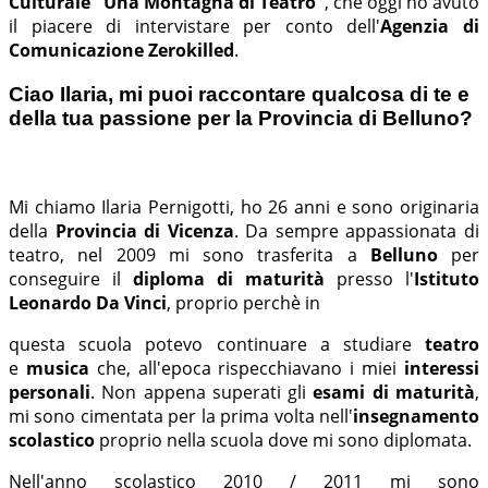
Culturale "Una Montagna di Teatro"
, che oggi ho avuto
il piacere di intervistare per conto dell'
Agenzia di
Comunicazione Zerokilled
.
Ciao Ilaria, mi puoi raccontare qualcosa di te e
della tua passione per la Provincia di Belluno?
Mi chiamo Ilaria Pernigotti, ho 26 anni e sono originaria
della
Provincia di Vicenza
. Da sempre appassionata di
teatro, nel 2009 mi sono trasferita a
Belluno
per
conseguire il
diploma di maturità
presso l'
Istituto
Leonardo Da Vinci
, proprio perchè in
questa scuola potevo continuare a studiare
teatro
e
musica
che, all'epoca rispecchiavano i miei
interessi
personali
. Non appena superati gli
esami di maturità
,
mi sono cimentata per la prima volta nell'
insegnamento
scolastico
proprio nella scuola dove mi sono diplomata.
Nell'anno scolastico 2010 / 2011 mi sono