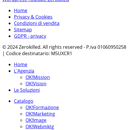
Home
Privacy & Cookies
Condizioni di vendita
Sitemap
GDPR - privacy
© 2024 Zerokilled. All rights reserved - P.iva 01060950258
| Codice destinatario: M5UXCR1
Home
L'Agenzia
OK!Mission
OK!Vision
Le Soluzioni
Catalogo
OK!Formazione
OK!Marketing
OK!Image
OK!Webmktg