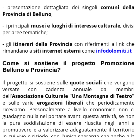
- presentazione dettagliata dei singoli
comuni della
Provincia di Belluno
;
- i principali
musei e luoghi di interesse culturale
, divisi
per aree tematiche;
- gli
itinerari della Provincia
con riferimenti a link che
rimandano a
siti internet esterni
come
infodolomiti.it
Come si sostiene il progetto Promozione
Belluno e Provincia?
Il progetto si sostiene sulle
quote sociali
che vengono
versate con cadenza annuale dai membri
dell'
Associazione Culturale "Una Montagna di Teatro"
e sulle varie
erogazioni liberali
che periodicamente
riceviamo. Personalmente a livello economico non ci
guadagno nulla nel portare avanti questa attività, se non
la pura soddisfazione di essere riuscita negli anni a
promuovere e a valorizzare adeguatamente il territorio
in cui vivo e risiedo, con l'unica speranza che anche alla