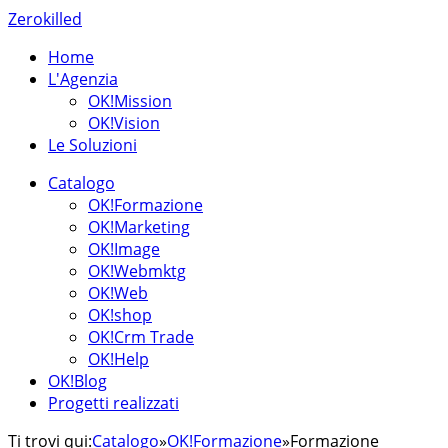
Zerokilled
Home
L'Agenzia
OK!Mission
OK!Vision
Le Soluzioni
Catalogo
OK!Formazione
OK!Marketing
OK!Image
OK!Webmktg
OK!Web
OK!shop
OK!Crm Trade
OK!Help
OK!Blog
Progetti realizzati
Ti trovi qui:
Catalogo
»
OK!Formazione
»
Formazione