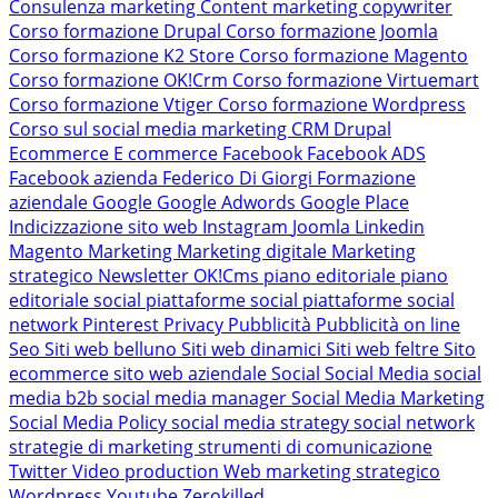
Consulenza marketing
Content marketing
copywriter
Corso formazione Drupal
Corso formazione Joomla
Corso formazione K2 Store
Corso formazione Magento
Corso formazione OK!Crm
Corso formazione Virtuemart
Corso formazione Vtiger
Corso formazione Wordpress
Corso sul social media marketing
CRM
Drupal
Ecommerce
E commerce
Facebook
Facebook ADS
Facebook azienda
Federico Di Giorgi
Formazione
aziendale
Google
Google Adwords
Google Place
Indicizzazione sito web
Instagram
Joomla
Linkedin
Magento
Marketing
Marketing digitale
Marketing
strategico
Newsletter
OK!Cms
piano editoriale
piano
editoriale social
piattaforme social
piattaforme social
network
Pinterest
Privacy
Pubblicità
Pubblicità on line
Seo
Siti web belluno
Siti web dinamici
Siti web feltre
Sito
ecommerce
sito web aziendale
Social
Social Media
social
media b2b
social media manager
Social Media Marketing
Social Media Policy
social media strategy
social network
strategie di marketing
strumenti di comunicazione
Twitter
Video production
Web marketing strategico
Wordpress
Youtube
Zerokilled