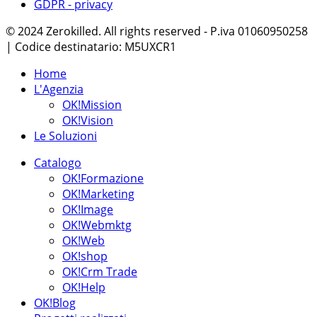
GDPR - privacy
© 2024 Zerokilled. All rights reserved - P.iva 01060950258
| Codice destinatario: M5UXCR1
Home
L'Agenzia
OK!Mission
OK!Vision
Le Soluzioni
Catalogo
OK!Formazione
OK!Marketing
OK!Image
OK!Webmktg
OK!Web
OK!shop
OK!Crm Trade
OK!Help
OK!Blog