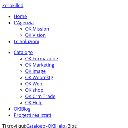
Zerokilled
Home
L'Agenzia
OK!Mission
OK!Vision
Le Soluzioni
Catalogo
OK!Formazione
OK!Marketing
OK!Image
OK!Webmktg
OK!Web
OK!shop
OK!Crm Trade
OK!Help
OK!Blog
Progetti realizzati
Ti trovi qui:
Catalogo
»
OK!Help
»
Blog