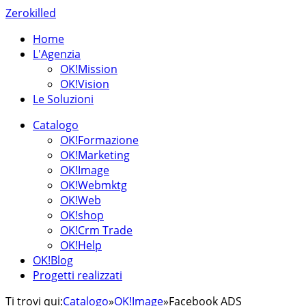
Zerokilled
Home
L'Agenzia
OK!Mission
OK!Vision
Le Soluzioni
Catalogo
OK!Formazione
OK!Marketing
OK!Image
OK!Webmktg
OK!Web
OK!shop
OK!Crm Trade
OK!Help
OK!Blog
Progetti realizzati
Ti trovi qui:
Catalogo
»
OK!Image
»
Facebook ADS