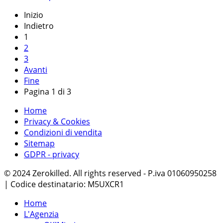
Inizio
Indietro
1
2
3
Avanti
Fine
Pagina 1 di 3
Home
Privacy & Cookies
Condizioni di vendita
Sitemap
GDPR - privacy
© 2024 Zerokilled. All rights reserved - P.iva 01060950258
| Codice destinatario: M5UXCR1
Home
L'Agenzia