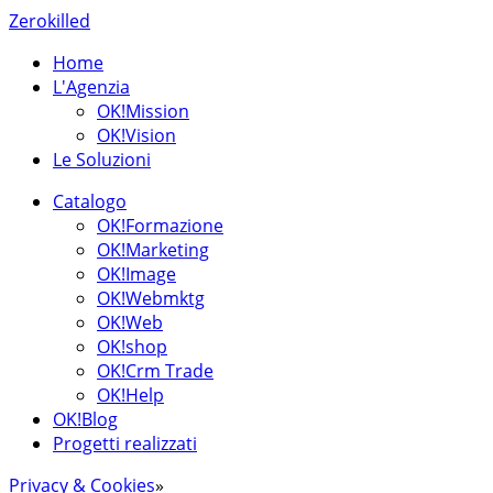
Zerokilled
Home
L'Agenzia
OK!Mission
OK!Vision
Le Soluzioni
Catalogo
OK!Formazione
OK!Marketing
OK!Image
OK!Webmktg
OK!Web
OK!shop
OK!Crm Trade
OK!Help
OK!Blog
Progetti realizzati
Privacy & Cookies
»